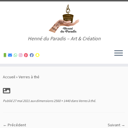
Henné du Paradis – Art & Création
Skip
to
Accueil
»
Verres à thé
content
Publié
27 mai 2021
aux dimensions
2560 × 1440
dans
Verres à thé
.
← Précédent
Suivant →