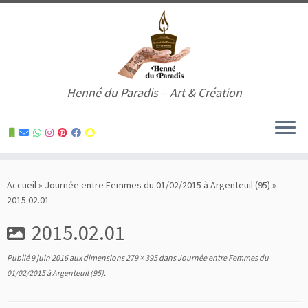
Henné du Paradis – Art & Création
Skip
to
Accueil
»
Journée entre Femmes du 01/02/2015 à Argenteuil (95)
»
content
2015.02.01
2015.02.01
Publié
9 juin 2016
aux dimensions
279 × 395
dans
Journée entre Femmes du
01/02/2015 à Argenteuil (95)
.