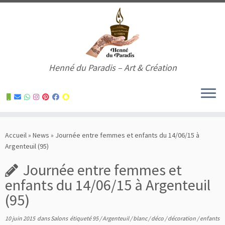
Henné du Paradis – Art & Création
Skip
to
Accueil
»
News
»
Journée entre femmes et enfants du 14/06/15 à
content
Argenteuil (95)
Journée entre femmes et
enfants du 14/06/15 à Argenteuil
(95)
10 juin 2015
dans
Salons
étiqueté
95
/
Argenteuil
/
blanc
/
déco
/
décoration
/
enfants