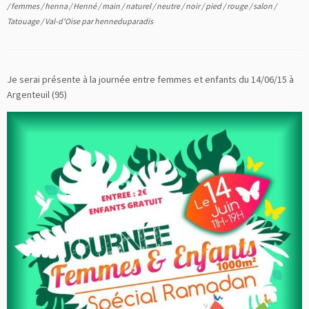
/
femmes
/
henna
/
Henné
/
main
/
naturel
/
neutre
/
noir
/
pied
/
rouge
/
salon
/
Tatouage
/
Val-d'Oise
par
henneduparadis
Je serai présente à la journée entre femmes et enfants du 14/06/15 à
Argenteuil (95)