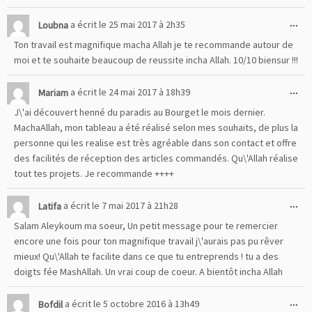
Ou
...
Loubna
a écrit le
25 mai 2017
à
2h35
cet
Ton travail est magnifique macha Allah je te recommande autour de
boî
moi et te souhaite beaucoup de reussite incha Allah. 10/10 biensur !!!
mé
Ou
...
Mariam
a écrit le
24 mai 2017
à
18h39
cet
J\'ai découvert henné du paradis au Bourget le mois dernier.
boî
MachaAllah, mon tableau a été réalisé selon mes souhaits, de plus la
mé
personne qui les realise est très agréable dans son contact et offre
des facilités de réception des articles commandés. Qu\'Allah réalise
tout tes projets. Je recommande ++++
Ou
...
Latifa
a écrit le
7 mai 2017
à
21h28
cet
Salam Aleykoum ma soeur, Un petit message pour te remercier
boî
encore une fois pour ton magnifique travail j\'aurais pas pu rêver
mé
mieux! Qu\'Allah te facilite dans ce que tu entreprends ! tu a des
doigts fée MashAllah. Un vrai coup de coeur. A bientôt incha Allah
Ou
...
Bofdil
a écrit le
5 octobre 2016
à
13h49