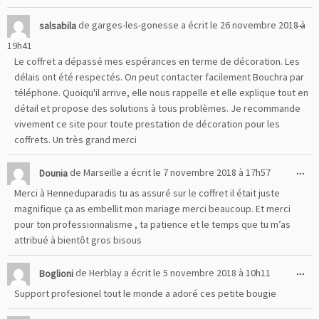
Ou
...
salsabila
de
garges-les-gonesse
a écrit le
26 novembre 2018
à
cet
19h41
boî
Le coffret a dépassé mes espérances en terme de décoration. Les
mé
délais ont été respectés. On peut contacter facilement Bouchra par
téléphone. Quoiqu'il arrive, elle nous rappelle et elle explique tout en
détail et propose des solutions à tous problèmes. Je recommande
vivement ce site pour toute prestation de décoration pour les
coffrets. Un très grand merci
Ou
...
Dounia
de
Marseille
a écrit le
7 novembre 2018
à
17h57
cet
Merci à Henneduparadis tu as assuré sur le coffret il était juste
boî
magnifique ça as embellit mon mariage merci beaucoup. Et merci
mé
pour ton professionnalisme , ta patience et le temps que tu m’as
attribué à bientôt gros bisous
Ou
...
Boglioni
de
Herblay
a écrit le
5 novembre 2018
à
10h11
cet
Support profesionel tout le monde a adoré ces petite bougie
boî
mé