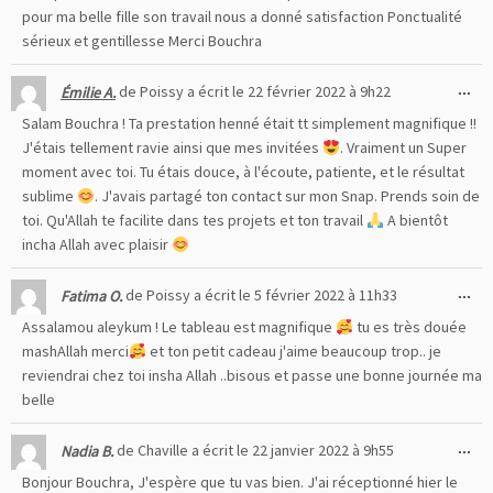
boî
pour ma belle fille son travail nous a donné satisfaction Ponctualité
mé
sérieux et gentillesse Merci Bouchra
Ou
...
Émilie A.
de
Poissy
a écrit le
22 février 2022
à
9h22
cet
Salam Bouchra ! Ta prestation henné était tt simplement magnifique !!
boî
J'étais tellement ravie ainsi que mes invitées
. Vraiment un Super
mé
moment avec toi. Tu étais douce, à l'écoute, patiente, et le résultat
sublime
. J'avais partagé ton contact sur mon Snap. Prends soin de
toi. Qu'Allah te facilite dans tes projets et ton travail
A bientôt
incha Allah avec plaisir
Ou
...
Fatima O.
de
Poissy
a écrit le
5 février 2022
à
11h33
cet
Assalamou aleykum ! Le tableau est magnifique
tu es très douée
boî
mashAllah merci
et ton petit cadeau j'aime beaucoup trop.. je
mé
reviendrai chez toi insha Allah ..bisous et passe une bonne journée ma
belle
Ou
...
Nadia B.
de
Chaville
a écrit le
22 janvier 2022
à
9h55
cet
Bonjour Bouchra, J'espère que tu vas bien. J'ai réceptionné hier le