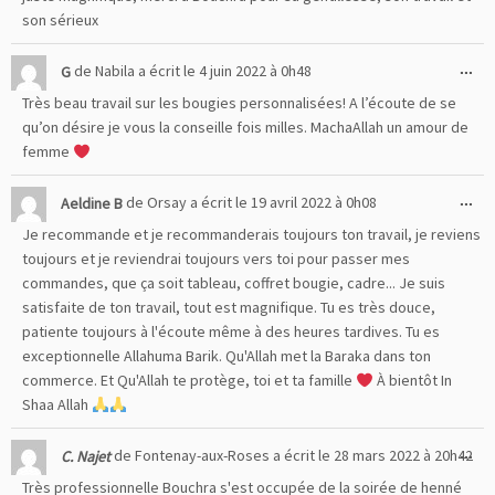
son sérieux
Ou
...
G
de
Nabila
a écrit le
4 juin 2022
à
0h48
cet
Très beau travail sur les bougies personnalisées! A l’écoute de se
boî
qu’on désire je vous la conseille fois milles. MachaAllah un amour de
mé
femme
Ou
...
Aeldine B
de
Orsay
a écrit le
19 avril 2022
à
0h08
cet
Je recommande et je recommanderais toujours ton travail, je reviens
boî
toujours et je reviendrai toujours vers toi pour passer mes
mé
commandes, que ça soit tableau, coffret bougie, cadre... Je suis
satisfaite de ton travail, tout est magnifique. Tu es très douce,
patiente toujours à l'écoute même à des heures tardives. Tu es
exceptionnelle Allahuma Barik. Qu'Allah met la Baraka dans ton
commerce. Et Qu'Allah te protège, toi et ta famille
À bientôt In
Shaa Allah
Ou
...
C. Najet
de
Fontenay-aux-Roses
a écrit le
28 mars 2022
à
20h42
cet
Très professionnelle Bouchra s'est occupée de la soirée de henné