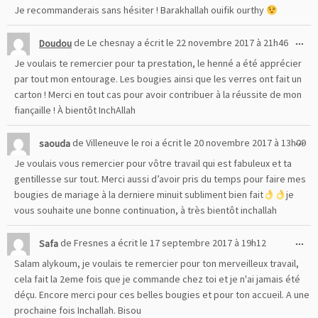
mé
Je recommanderais sans hésiter ! Barakhallah ouifik ourthy
Ou
...
Doudou
de
Le chesnay
a écrit le
22 novembre 2017
à
21h46
cet
Je voulais te remercier pour ta prestation, le henné a été apprécier
boî
par tout mon entourage. Les bougies ainsi que les verres ont fait un
mé
carton ! Merci en tout cas pour avoir contribuer à la réussite de mon
fiançaille ! À bientôt InchAllah
Ou
...
saouda
de
Villeneuve le roi
a écrit le
20 novembre 2017
à
13h09
cet
Je voulais vous remercier pour vôtre travail qui est fabuleux et ta
boî
gentillesse sur tout. Merci aussi d’avoir pris du temps pour faire mes
mé
bougies de mariage à la derniere minuit subliment bien fait
je
vous souhaite une bonne continuation, à très bientôt inchallah
Ou
...
Safa
de
Fresnes
a écrit le
17 septembre 2017
à
19h12
cet
Salam alykoum, je voulais te remercier pour ton merveilleux travail,
boî
cela fait la 2eme fois que je commande chez toi et je n'ai jamais été
mé
déçu. Encore merci pour ces belles bougies et pour ton accueil. A une
prochaine fois Inchallah. Bisou