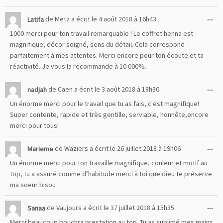
mé
Ou
...
Latifa
de
Metz
a écrit le
4 août 2018
à
16h43
cet
1000 merci pour ton travail remarquable ! Le coffret henna est
boî
magnifique, décor soigné, sens du détail. Cela correspond
mé
parfaitement à mes attentes. Merci encore pour ton écoute et ta
réactivité. Je vous la recommande à 10 000%.
Ou
...
nadjah
de
Caen
a écrit le
3 août 2018
à
18h30
cet
Un énorme merci pour le travail que tu as fais, c'est magnifique!
boî
Super contente, rapide et très gentille, serviable, honnête,encore
mé
merci pour tous!
Ou
...
Marieme
de
Waziers
a écrit le
26 juillet 2018
à
19h06
cet
Un énorme merci pour ton travaille magnifique, couleur et motif au
boî
top, tu a assuré comme d’habitude merci à toi que dieu te préserve
mé
ma soeur bisou
Ou
...
Sanaa
de
Vaujours
a écrit le
17 juillet 2018
à
15h35
cet
Merci beaucoup bouchra prestation au top. Tu as sublimé mes mains