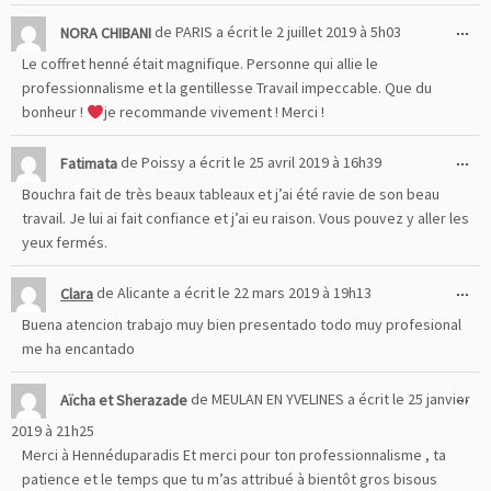
Ou
...
NORA CHIBANI
de
PARIS
a écrit le
2 juillet 2019
à
5h03
cet
Le coffret henné était magnifique. Personne qui allie le
boî
professionnalisme et la gentillesse Travail impeccable. Que du
mé
bonheur !
je recommande vivement ! Merci !
Ou
...
Fatimata
de
Poissy
a écrit le
25 avril 2019
à
16h39
cet
Bouchra fait de très beaux tableaux et j’ai été ravie de son beau
boî
travail. Je lui ai fait confiance et j’ai eu raison. Vous pouvez y aller les
mé
yeux fermés.
Ou
...
Clara
de
Alicante
a écrit le
22 mars 2019
à
19h13
cet
Buena atencion trabajo muy bien presentado todo muy profesional
boî
me ha encantado
mé
Ou
...
Aïcha et Sherazade
de
MEULAN EN YVELINES
a écrit le
25 janvier
cet
2019
à
21h25
boî
Merci à Hennéduparadis Et merci pour ton professionnalisme , ta
mé
patience et le temps que tu m’as attribué à bientôt gros bisous