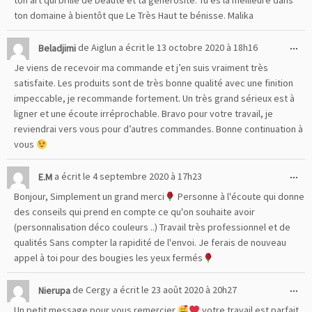
ton art qui brille de beauté et ta générosité. Tu es la meilleure dans
ton domaine à bientôt que Le Très Haut te bénisse. Malika
Ou
...
Beladjimi
de
Aiglun
a écrit le
13 octobre 2020
à
18h16
cet
Je viens de recevoir ma commande et j’en suis vraiment très
boî
satisfaite. Les produits sont de très bonne qualité avec une finition
mé
impeccable, je recommande fortement. Un très grand sérieux est à
ligner et une écoute irréprochable. Bravo pour votre travail, je
reviendrai vers vous pour d’autres commandes. Bonne continuation à
vous
Ou
...
E.M
a écrit le
4 septembre 2020
à
17h23
cet
Bonjour, Simplement un grand merci
Personne à l'écoute qui donne
boî
des conseils qui prend en compte ce qu'on souhaite avoir
mé
(personnalisation déco couleurs ..) Travail très professionnel et de
qualités Sans compter la rapidité de l'envoi. Je ferais de nouveau
appel à toi pour des bougies les yeux fermés
Ou
...
Nierupa
de
Cergy
a écrit le
23 août 2020
à
20h27
cet
Un petit message pour vous remercier
votre travail est parfait