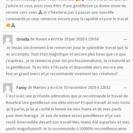
boî
j'adore et vous aussi vous êtes d'une gentillesse ça donne envie de
mé
revenir vers vous
Je n'hésiterai pas à passer une nouvelle
commande je vous remercie encore pour la rapidité et pour le travail
Ou
...
Ornella
de
Rouen
a écrit le
29 juin 2020
à
15h56
cet
Je tenais sincèrement à te remercier pour le splendide travail que tu
boî
as accomplis. Tout était magnifique et encore plus beau que ce que
mé
j’espérais.. je te remercie pour ton professionnalisme, ta créativité et
ta gentillesse. Tu es très à l’écoute et disponible alors encore une
fois un grand merci et je recommande vivement tes créations!!
Ou
...
Fanny
de
Mantes
a écrit le
30 novembre 2019
à
22h52
cet
C’est avec une profonde admiration que je recommande le travail de
boî
Bouchra! Une gentillesse une délicatesse! Et quel travail! Je suis triste
mé
qu’il parte, je lui ai confié le henné de mes mains et de mes pieds
pour mon mariage. Je suis de nature assez pointilleuse et je suis
resté émerveillée devant son travail! Mes mains été superbes et mes
pieds magnifiques!!! Je la recommande à 10000% ma meilleure amie