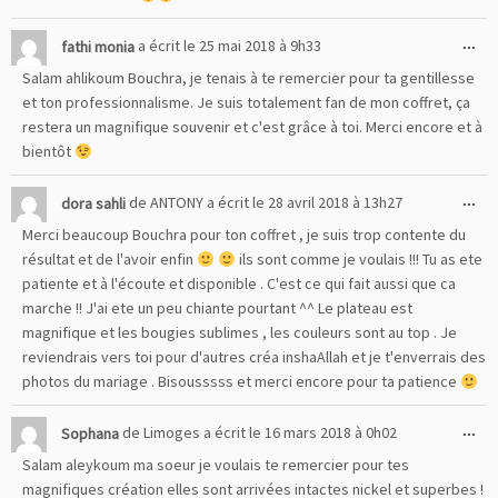
Ou
...
fathi monia
a écrit le
25 mai 2018
à
9h33
cet
Salam ahlikoum Bouchra, je tenais à te remercier pour ta gentillesse
boî
et ton professionnalisme. Je suis totalement fan de mon coffret, ça
mé
restera un magnifique souvenir et c'est grâce à toi. Merci encore et à
bientôt
Ou
...
dora sahli
de
ANTONY
a écrit le
28 avril 2018
à
13h27
cet
Merci beaucoup Bouchra pour ton coffret , je suis trop contente du
boî
résultat et de l'avoir enfin
ils sont comme je voulais !!! Tu as ete
mé
patiente et à l'écoute et disponible . C'est ce qui fait aussi que ca
marche !! J'ai ete un peu chiante pourtant ^^ Le plateau est
magnifique et les bougies sublimes , les couleurs sont au top . Je
reviendrais vers toi pour d'autres créa inshaAllah et je t'enverrais des
photos du mariage . Bisousssss et merci encore pour ta patience
Ou
...
Sophana
de
Limoges
a écrit le
16 mars 2018
à
0h02
cet
Salam aleykoum ma soeur je voulais te remercier pour tes
boî
magnifiques création elles sont arrivées intactes nickel et superbes !