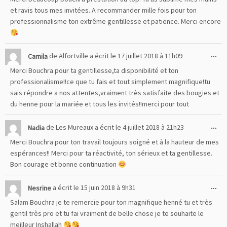
boî
et ravis tous mes invitées. A recommander mille fois pour ton
mé
professionnalisme ton extrême gentillesse et patience. Merci encore
Ou
...
Camila
de
Alfortville
a écrit le
17 juillet 2018
à
11h09
cet
Merci Bouchra pour ta gentillesse,ta disponibilité et ton
boî
professionalisme!!ce que tu fais et tout simplement magnifique!tu
mé
sais répondre a nos attentes,vraiment très satisfaite des bougies et
du henne pour la mariée et tous les invités!!merci pour tout
Ou
...
Nadia
de
Les Mureaux
a écrit le
4 juillet 2018
à
21h23
cet
Merci Bouchra pour ton travail toujours soigné et à la hauteur de mes
boî
espérances!! Merci pour ta réactivité, ton sérieux et ta gentillesse.
mé
Bon courage et bonne continuation
Ou
...
Nesrine
a écrit le
15 juin 2018
à
9h31
cet
Salam Bouchra je te remercie pour ton magnifique henné tu et très
boî
gentil très pro et tu fai vraiment de belle chose je te souhaite le
mé
meilleur Inshallah