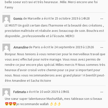
belle soeur est ravi et très heureuse . Mille. Merci encore une foi
Fanny
Ou
...
Gomis
de
Marseille
a écrit le
25 octobre 2019
à
14h28
cet
LE MUST! Un goût certain dans l'harmonie et la beauté des créations ,
boî
prestation maîtrisée et réalisée avec beaucoup de soin. Bouchra est
mé
disponible , professionnelle et à l’écoute. MERCI
Ou
...
Amandine
de
Paris
a écrit le
24 septembre 2019
à
12h26
cet
Bonjour. Nous tenions à vous remercier pour le merveilleux travail que
boî
vous avez effectué pour notre mariage. Vous nous avez permis de
mé
rendre ce jour encore plus spécial. Milles mercis !!! Nous sommes très
heureux d'avoir croisé votre chemin pour ce jour si important pour
nous. Nous vous recommanderons avec grand plaisir ! A bientôt peut-
être Amandine et Sacha Victoire
Ou
...
Fatimata
a écrit le
10 août 2019
à
19h01
cet
Une sœur super talentueuse MashaAllah, mes tableaux son si beaux
boî
je recommande wallah
mé