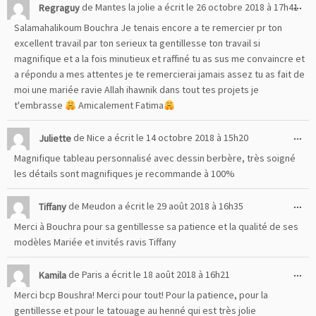
Ou
...
Regraguy
de
Mantes la jolie
a écrit le
26 octobre 2018
à
17h41
cet
Salamahalikoum Bouchra Je tenais encore a te remercier pr ton
boî
excellent travail par ton serieux ta gentillesse ton travail si
mé
magnifique et a la fois minutieux et raffiné tu as sus me convaincre et
a répondu a mes attentes je te remercierai jamais assez tu as fait de
moi une mariée ravie Allah ihawnik dans tout tes projets je
t'embrasse
Amicalement Fatima
Ou
...
Juliette
de
Nice
a écrit le
14 octobre 2018
à
15h20
cet
Magnifique tableau personnalisé avec dessin berbère, très soigné
boî
les détails sont magnifiques je recommande à 100%
mé
Ou
...
Tiffany
de
Meudon
a écrit le
29 août 2018
à
16h35
cet
Merci à Bouchra pour sa gentillesse sa patience et la qualité de ses
boî
modèles Mariée et invités ravis Tiffany
mé
Ou
...
Kamila
de
Paris
a écrit le
18 août 2018
à
16h21
cet
Merci bcp Boushra! Merci pour tout! Pour la patience, pour la
boî
gentillesse et pour le tatouage au henné qui est très jolie