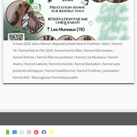
5 mars 2026
dans
Henné
étiqueté
artiste henné Yvelines
/
déco
/
henné
78
/
henné Aïd al-Fitr 2026
/
henné entre filles
/
henné fait maison
/
henné femme
/
henné fête musulmane
/
henné Les Mureaux
/
henné
mains
/
henné naturel
/
henné oriental
/
henné Ramadan
/
henné sans
produits chimiques
/
henné traditionnel
/
henné Yvelines
/
prestation
henné Aïd
/
Tatouage
par
henneduparadis