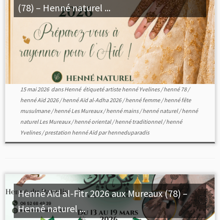
(78) – Henné naturel ...
15 mai 2026
dans
Henné
étiqueté
artiste henné Yvelines
/
henné 78
/
henné Aïd 2026
/
henné Aïd al-Adha 2026
/
henné femme
/
henné fête
musulmane
/
henné Les Mureaux
/
henné mains
/
henné naturel
/
henné
naturel Les Mureaux
/
henné oriental
/
henné traditionnel
/
henné
Yvelines
/
prestation henné Aïd
par
henneduparadis
Henné Aïd al-Fitr 2026 aux Mureaux (78) –
Henné naturel ...