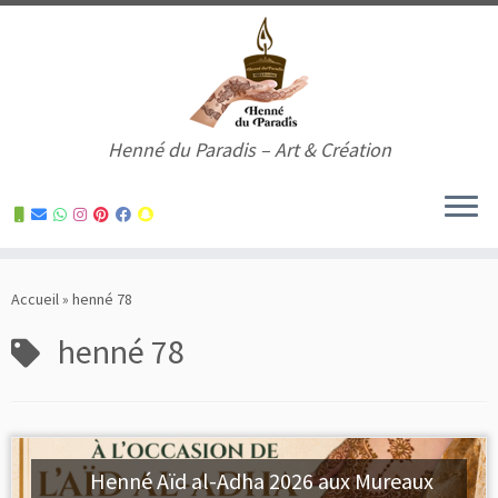
Henné du Paradis – Art & Création
Skip
to
Accueil
»
henné 78
content
henné 78
Henné Aïd al-Adha 2026 aux Mureaux