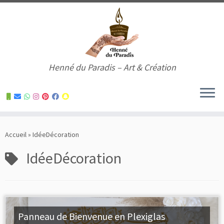
Henné du Paradis – Art & Création
Skip
to
Accueil
»
IdéeDécoration
content
IdéeDécoration
Panneau de Bienvenue en Plexiglas