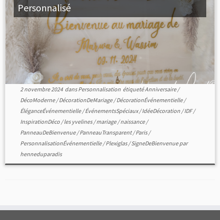
Personnalisé
2 novembre 2024
dans
Personnalisation
étiqueté
Anniversaire
/
DécoModerne
/
DécorationDeMariage
/
DécorationÉvénementielle
/
ÉléganceÉvénementielle
/
ÉvénementsSpéciaux
/
IdéeDécoration
/
IDF
/
InspirationDéco
/
les yvelines
/
mariage
/
naissance
/
PanneauDeBienvenue
/
PanneauTransparent
/
Paris
/
PersonnalisationÉvénementielle
/
Plexiglas
/
SigneDeBienvenue
par
henneduparadis