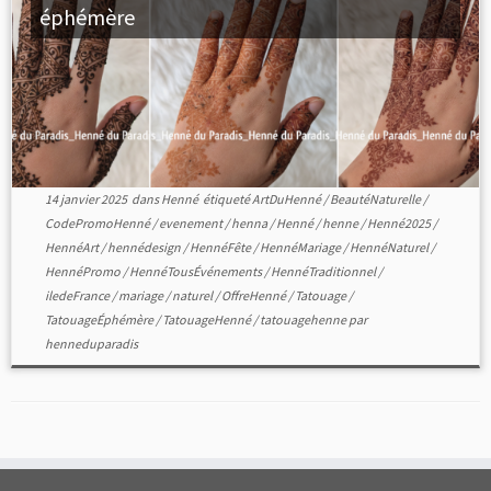
éphémère
14 janvier 2025
dans
Henné
étiqueté
ArtDuHenné
/
BeautéNaturelle
/
CodePromoHenné
/
evenement
/
henna
/
Henné
/
henne
/
Henné2025
/
HennéArt
/
hennédesign
/
HennéFête
/
HennéMariage
/
HennéNaturel
/
HennéPromo
/
HennéTousÉvénements
/
HennéTraditionnel
/
iledeFrance
/
mariage
/
naturel
/
OffreHenné
/
Tatouage
/
TatouageÉphémère
/
TatouageHenné
/
tatouagehenne
par
henneduparadis