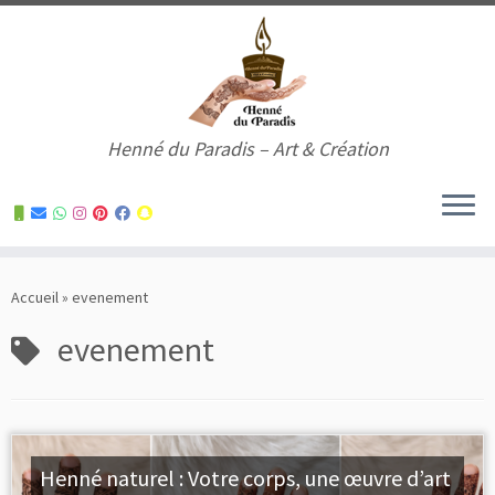
Henné du Paradis – Art & Création
Skip
to
Accueil
»
evenement
content
evenement
Henné naturel : Votre corps, une œuvre d’art