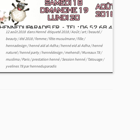
12 août 2018
dans
Henné
étiqueté
2018
/
Août
/
art
/
beauté
/
beauty
/
été 2018
/
femme
/
fête musulmane
/
fille
/
hennadesign
/
henné aïd al-Adha
/
henné eid al-Adha
/
henné
naturel
/
henné party
/
hennédesign
/
mehendi
/
Mureaux 78
/
muslima
/
Paris
/
prestation henné
/
Session henné
/
Tatouage
/
yvelines 78
par
henneduparadis