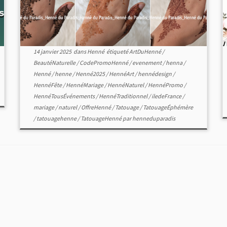
14 janvier 2025
dans
Henné
étiqueté
ArtDuHenné
/
BeautéNaturelle
/
CodePromoHenné
/
evenement
/
henna
/
Henné
/
henne
/
Henné2025
/
HennéArt
/
hennédesign
/
HennéFête
/
HennéMariage
/
HennéNaturel
/
HennéPromo
/
HennéTousÉvénements
/
HennéTraditionnel
/
iledeFrance
/
mariage
/
naturel
/
OffreHenné
/
Tatouage
/
TatouageÉphémère
/
tatouagehenne
/
TatouageHenné
par
henneduparadis