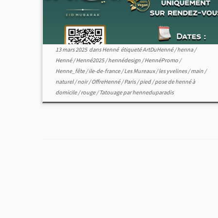
13 mars 2025
dans
Henné
étiqueté
ArtDuHenné
/
henna
/
Henné
/
Henné2025
/
hennédesign
/
HennéPromo
/
Henne_fête
/
ile-de-france
/
Les Mureaux
/
les yvelines
/
main
/
naturel
/
noir
/
OffreHenné
/
Paris
/
pied
/
pose de henné à
domicile
/
rouge
/
Tatouage
par
henneduparadis