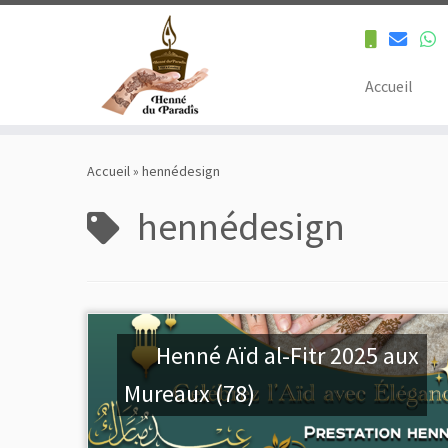
Accueil
Skip
to
Accueil
»
hennédesign
content
hennédesign
Henné Aïd al-Fitr 2025 aux
Mureaux (78)