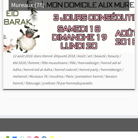
Mureaux (78)
12 août 2018
dans
Henné
étiqueté
2018
/
Août
/
art
/
beauté
/
beauty
/
été 2018
/
femme
/
fête musulmane
/
fille
/
hennadesign
/
henné aïd al-
Adha
/
henné eid al-Adha
/
henné naturel
/
henné party
/
hennédesign
/
mehendi
/
Mureaux 78
/
muslima
/
Paris
/
prestation henné
/
Session
henné
/
Tatouage
/
yvelines 78
par
henneduparadis