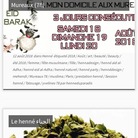
Mureaux (78)
12 août 2018
dans
Henné
étiqueté
2018
/
Août
/
art
/
beauté
/
beauty
/
été 2018
/
femme
/
fête musulmane
/
fille
/
hennadesign
/
henné aïd al-
Adha
/
henné eid al-Adha
/
henné naturel
/
henné party
/
hennédesign
/
mehendi
/
Mureaux 78
/
muslima
/
Paris
/
prestation henné
/
Session
henné
/
Tatouage
/
yvelines 78
par
henneduparadis
Le henné الحناء