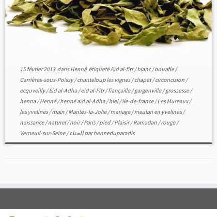
15 février 2013
dans
Henné
étiqueté
Aïd al-fitr
/
blanc
/
bouafle
/
Carrières-sous-Poissy
/
chanteloup les vignes
/
chapet
/
circoncision
/
ecquveilly
/
Eid al-Adha
/
eid al-Fitr
/
fiançaille
/
gargenville
/
grossesse
/
henna
/
Henné
/
henné aïd al-Adha
/
hlel
/
ile-de-france
/
Les Mureaux
/
les yvelines
/
main
/
Mantes-la-Jolie
/
mariage
/
meulan en yvelines
/
naissance
/
naturel
/
noir
/
Paris
/
pied
/
Plaisir
/
Ramadan
/
rouge
/
Verneuil-sur-Seine
/
الحناء
par
henneduparadis