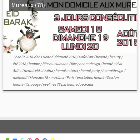
Mureaux (78)
12 août 2018
dans
Henné
étiqueté
2018
/
Août
/
art
/
beauté
/
beauty
/
été 2018
/
femme
/
fête musulmane
/
fille
/
hennadesign
/
henné aïd al-
Adha
/
henné eid al-Adha
/
henné naturel
/
henné party
/
hennédesign
/
mehendi
/
Mureaux 78
/
muslima
/
Paris
/
prestation henné
/
Session
henné
/
Tatouage
/
yvelines 78
par
henneduparadis