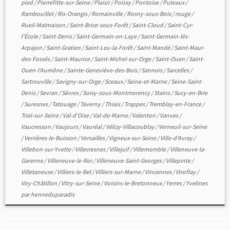
pied
/
Pierrefitte-sur-Seine
/
Plaisir
/
Poissy
/
Pontoise
/
Puteaux
/
Rambouillet
/
Ris-Orangis
/
Romainville
/
Rosny-sous-Bois
/
rouge
/
Rueil-Malmaison
/
Saint-Brice-sous-Forêt
/
Saint-Cloud
/
Saint-Cyr-
l'École
/
Saint-Denis
/
Saint-Germain-en-Laye
/
Saint-Germain-lès-
Arpajon
/
Saint-Gratien
/
Saint-Leu-la-Forêt
/
Saint-Mandé
/
Saint-Maur-
des-Fossés
/
Saint-Maurice
/
Saint-Michel-sur-Orge
/
Saint-Ouen
/
Saint-
Ouen-l'Aumône
/
Sainte-Geneviève-des-Bois
/
Sannois
/
Sarcelles
/
Sartrouville
/
Savigny-sur-Orge
/
Sceaux
/
Seine-et-Marne
/
Seine-Saint-
Denis
/
Sevran
/
Sèvres
/
Soisy-sous-Montmorency
/
Stains
/
Sucy-en-Brie
/
Suresnes
/
Tatouage
/
Taverny
/
Thiais
/
Trappes
/
Tremblay-en-France
/
Triel-sur-Seine
/
Val-d'Oise
/
Val-de-Marne
/
Valenton
/
Vanves
/
Vaucresson
/
Vaujours
/
Vauréal
/
Vélizy-Villacoublay
/
Verneuil-sur-Seine
/
Verrières-le-Buisson
/
Versailles
/
Vigneux-sur-Seine
/
Ville-d'Avray
/
Villebon-sur-Yvette
/
Villecresnes
/
Villejuif
/
Villemomble
/
Villeneuve-la-
Garenne
/
Villeneuve-le-Roi
/
Villeneuve-Saint-Georges
/
Villepinte
/
Villetaneuse
/
Villiers-le-Bel
/
Villiers-sur-Marne
/
Vincennes
/
Viroflay
/
Viry-Châtillon
/
Vitry-sur-Seine
/
Voisins-le-Bretonneux
/
Yerres
/
Yvelines
par
henneduparadis