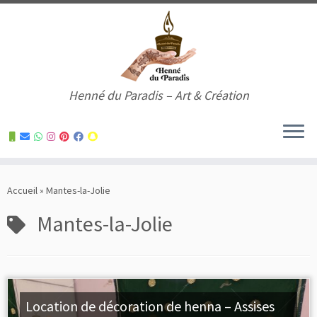
Henné du Paradis – Art & Création
Skip
to
Accueil
»
Mantes-la-Jolie
content
Mantes-la-Jolie
Location de décoration de henna – Assises