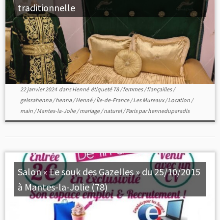
traditionnelle
22 janvier 2024
dans
Henné
étiqueté
78
/
femmes
/
fiançailles
/
gelssahenna
/
henna
/
Henné
/
Île-de-France
/
Les Mureaux
/
Location
/
main
/
Mantes-la-Jolie
/
mariage
/
naturel
/
Paris
par
henneduparadis
Salon « Le souk des Gazelles » du 25/10/2015
à Mantes-la-Jolie (78)