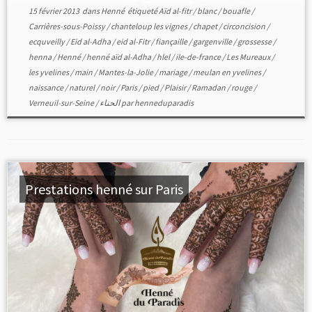
15 février 2013
dans
Henné
étiqueté
Aïd al-fitr
/
blanc
/
bouafle
/
Carrières-sous-Poissy
/
chanteloup les vignes
/
chapet
/
circoncision
/
ecquveilly
/
Eid al-Adha
/
eid al-Fitr
/
fiançaille
/
gargenville
/
grossesse
/
henna
/
Henné
/
henné aïd al-Adha
/
hlel
/
ile-de-france
/
Les Mureaux
/
les yvelines
/
main
/
Mantes-la-Jolie
/
mariage
/
meulan en yvelines
/
naissance
/
naturel
/
noir
/
Paris
/
pied
/
Plaisir
/
Ramadan
/
rouge
/
Verneuil-sur-Seine
/
الحناء
par
henneduparadis
Prestations henné sur Paris