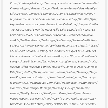
Roses
/
Fontenay-le-Fleury
/
Fontenay-sous-Bois
/
Fosses
/
Franconville
/
Fresnes
/
Gagny
/
Garches
/
Garges-lès-Gonesse
/
Gennevilliers
/
Gentilly
/
Gif-sur-Yvette
/
Gonesse
/
Gournay-sur-Marne
/
Goussainville
/
Grigny
/
Guyancourt
/
Hauts-de-Seine
/
henna
/
Henné
/
Herblay
/
Houilles
/
Igny
/
Issy-les-Moulineaux
/
Ivry-sur-Seine
/
Joinville-le-Pont
/
Jouy-le-Moutier
/
Juvisy-sur-Orge
/
L'Haÿ-les-Roses
/
L'Île-Saint-Denis
/
L'Isle-Adam
/
La
Celle-Saint-Cloud
/
La Courneuve
/
La Garenne-Colombes
/
La Queue-
en-Brie
/
Le Blanc-Mesnil
/
Le Bourget
/
Le Chesnay
/
Le Kremlin-Bicêtre
/
Le Pecq
/
Le Perreux-sur-Marne
/
Le Plessis-Robinson
/
Le Plessis-Trévise
/
Le Pré-Saint-Gervais
/
Le Raincy
/
Le Vésinet
/
Les Clayes-sous-Bois
/
Les
Lilas
/
Les Mureaux
/
Les Pavillons-sous-Bois
/
Les Ulis
/
Levallois-Perret
/
Limay
/
Limeil-Brévannes
/
Livry-Gargan
/
Longjumeau
/
Louvres
/
main
/
Maisons-Alfort
/
Maisons-Laffitte
/
Malakoff
/
Mantes-la-Jolie
/
Mantes-la-
Ville
/
Marly-le-Roi
/
Massy
/
Maurepas
/
Meaux
/
Melun
/
Mennecy
/
Méry-
sur-Oise
/
Meudon
/
Montesson
/
Montfermeil
/
Montgeron
/
Montigny-
le-Bretonneux
/
Montigny-lès-Cormeilles
/
Montmagny
/
Montmorency
/
Montreuil
/
Montrouge
/
Morangis
/
Morsang-sur-Orge
/
Nanterre
/
naturel
/
Neuilly-Plaisance
/
Neuilly-sur-Marne
/
Neuilly-sur-Seine
/
neutre
/
Nogent-sur-Marne
/
noir
/
Noisy-le-Grand
/
Noisy-le-Sec
/
Orly
/
Ormesson-sur-Marne
/
Orsay
/
Osny
/
Palaiseau
/
Pantin
/
Paris
/
Persan
/