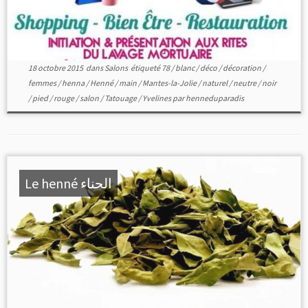
18 octobre 2015
dans
Salons
étiqueté
78
/
blanc
/
déco
/
décoration
/
femmes
/
henna
/
Henné
/
main
/
Mantes-la-Jolie
/
naturel
/
neutre
/
noir
/
pied
/
rouge
/
salon
/
Tatouage
/
Yvelines
par
henneduparadis
Le henné الحناء