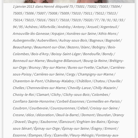
1 janvier 2013
dans
Henné
étiqueté
75
/
75001
/
75002
/
75003
/
75004
/
75005
/
75006
/
75007
/
75008
/
75009
/
75010
/
75011
/
75012
/
75013
/
75014
/
75015
/
75016
/
75017
/
75018
/
75019
/
75020
/
77
/
78
/
91
/
92
/
93
/
94
/
95
/
Achères
/
Alfortville
/
Andrésy
/
Antony
/
Arcueil
/
Argenteuil
/
Arnouville-lès-Gonesse
/
Arpajon
/
Asnières-sur-Seine
/
Athis-Mons
/
Aubergenville
/
Aubervilliers
/
Aulnay-sous-Bois
/
Bagneux
/
Bagnolet
/
Beauchamp
/
Beaumont-sur-Oise
/
Bezons
/
blanc
/
Bobigny
/
Bois-
Colombes
/
Bois-d'Arcy
/
Boissy-Saint-Léger
/
Bondoufle
/
Bondy
/
Bonneuil-sur-Marne
/
Boulogne-Billancourt
/
Bourg-la-Reine
/
Brétigny-
sur-Orge
/
Brunoy
/
Bry-sur-Marne
/
Bures-sur-Yvette
/
Cachan
/
Carrières-
sous-Poissy
/
Carrières-sur-Seine
/
Cergy
/
Champigny-sur-Marne
/
Charenton-le-Pont
/
Châtenay-Malabry
/
Châtillon
/
Chatou
/
Chaville
/
Chelles
/
Chennevières-sur-Marne
/
Chevilly-Larue
/
Chilly-Mazarin
/
Choisy-le-Roi
/
Clamart
/
Clichy
/
Clichy-sous-Bois
/
Colombes
/
Conflans-Sainte-Honorine
/
Corbeil-Essonnes
/
Cormeilles-en-Parisis
/
Coubron
/
Courbevoie
/
Courcouronnes
/
Créteil
/
Croissy-sur-Seine
/
Crosne
/
déco
/
décoration
/
Deuil-la-Barre)
/
Domont
/
Dourdan
/
Drancy
/
Draveil
/
Dugny
/
Eaubonne
/
Élancourt
/
Enghien-les-Bains
/
Épinay-
sous-Sénart
/
Épinay-sur-Orge
/
Épinay-sur-Seine
/
Éragny
/
Ermont
/
Essonne
/
Étampes
/
Évry
/
Ézanville
/
Fleury-Mérogis
/
Fontenay-aux-