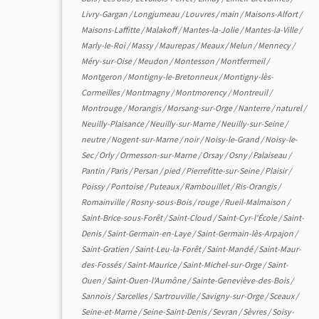
Livry-Gargan
/
Longjumeau
/
Louvres
/
main
/
Maisons-Alfort
/
Maisons-Laffitte
/
Malakoff
/
Mantes-la-Jolie
/
Mantes-la-Ville
/
Marly-le-Roi
/
Massy
/
Maurepas
/
Meaux
/
Melun
/
Mennecy
/
Méry-sur-Oise
/
Meudon
/
Montesson
/
Montfermeil
/
Montgeron
/
Montigny-le-Bretonneux
/
Montigny-lès-
Cormeilles
/
Montmagny
/
Montmorency
/
Montreuil
/
Montrouge
/
Morangis
/
Morsang-sur-Orge
/
Nanterre
/
naturel
/
Neuilly-Plaisance
/
Neuilly-sur-Marne
/
Neuilly-sur-Seine
/
neutre
/
Nogent-sur-Marne
/
noir
/
Noisy-le-Grand
/
Noisy-le-
Sec
/
Orly
/
Ormesson-sur-Marne
/
Orsay
/
Osny
/
Palaiseau
/
Pantin
/
Paris
/
Persan
/
pied
/
Pierrefitte-sur-Seine
/
Plaisir
/
Poissy
/
Pontoise
/
Puteaux
/
Rambouillet
/
Ris-Orangis
/
Romainville
/
Rosny-sous-Bois
/
rouge
/
Rueil-Malmaison
/
Saint-Brice-sous-Forêt
/
Saint-Cloud
/
Saint-Cyr-l'École
/
Saint-
Denis
/
Saint-Germain-en-Laye
/
Saint-Germain-lès-Arpajon
/
Saint-Gratien
/
Saint-Leu-la-Forêt
/
Saint-Mandé
/
Saint-Maur-
des-Fossés
/
Saint-Maurice
/
Saint-Michel-sur-Orge
/
Saint-
Ouen
/
Saint-Ouen-l'Aumône
/
Sainte-Geneviève-des-Bois
/
Sannois
/
Sarcelles
/
Sartrouville
/
Savigny-sur-Orge
/
Sceaux
/
Seine-et-Marne
/
Seine-Saint-Denis
/
Sevran
/
Sèvres
/
Soisy-