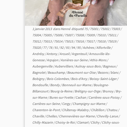
1 janvier 2013
dans
Henné
étiqueté
75
/
75001
/
75002
/
75003
/
75004
/
75005
/
75006
/
75007
/
75008
/
75009
/
75010
/
75011
/
75012
/
75013
/
75014
/
75015
/
75016
/
75017
/
75018
/
75019
/
75020
/
77
/
78
/
91
/
92
/
93
/
94
/
95
/
Achères
/
Alfortville
/
Andrésy
/
Antony
/
Arcueil
/
Argenteuil
/
Arnouville-lès-
Gonesse
/
Arpajon
/
Asnières-sur-Seine
/
Athis-Mons
/
Aubergenville
/
Aubervilliers
/
Aulnay-sous-Bois
/
Bagneux
/
Bagnolet
/
Beauchamp
/
Beaumont-sur-Oise
/
Bezons
/
blanc
/
Bobigny
/
Bois-Colombes
/
Bois-d'Arcy
/
Boissy-Saint-Léger
/
Bondoufle
/
Bondy
/
Bonneuil-sur-Marne
/
Boulogne-
Billancourt
/
Bourg-la-Reine
/
Brétigny-sur-Orge
/
Brunoy
/
Bry-
sur-Marne
/
Bures-sur-Yvette
/
Cachan
/
Carrières-sous-Poissy
/
Carrières-sur-Seine
/
Cergy
/
Champigny-sur-Marne
/
Charenton-le-Pont
/
Châtenay-Malabry
/
Châtillon
/
Chatou
/
Chaville
/
Chelles
/
Chennevières-sur-Marne
/
Chevilly-Larue
/
Chilly-Mazarin
/
Choisy-le-Roi
/
Clamart
/
Clichy
/
Clichy-sous-