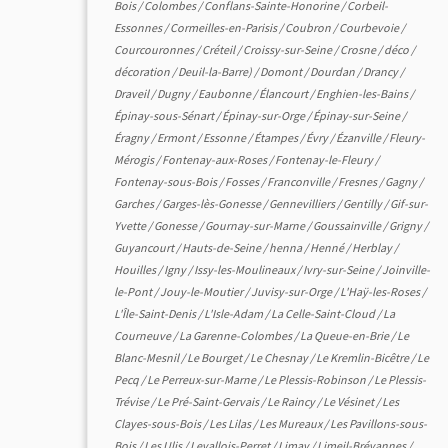
Bois
/
Colombes
/
Conflans-Sainte-Honorine
/
Corbeil-
Essonnes
/
Cormeilles-en-Parisis
/
Coubron
/
Courbevoie
/
Courcouronnes
/
Créteil
/
Croissy-sur-Seine
/
Crosne
/
déco
/
décoration
/
Deuil-la-Barre)
/
Domont
/
Dourdan
/
Drancy
/
Draveil
/
Dugny
/
Eaubonne
/
Élancourt
/
Enghien-les-Bains
/
Épinay-sous-Sénart
/
Épinay-sur-Orge
/
Épinay-sur-Seine
/
Éragny
/
Ermont
/
Essonne
/
Étampes
/
Évry
/
Ézanville
/
Fleury-
Mérogis
/
Fontenay-aux-Roses
/
Fontenay-le-Fleury
/
Fontenay-sous-Bois
/
Fosses
/
Franconville
/
Fresnes
/
Gagny
/
Garches
/
Garges-lès-Gonesse
/
Gennevilliers
/
Gentilly
/
Gif-sur-
Yvette
/
Gonesse
/
Gournay-sur-Marne
/
Goussainville
/
Grigny
/
Guyancourt
/
Hauts-de-Seine
/
henna
/
Henné
/
Herblay
/
Houilles
/
Igny
/
Issy-les-Moulineaux
/
Ivry-sur-Seine
/
Joinville-
le-Pont
/
Jouy-le-Moutier
/
Juvisy-sur-Orge
/
L'Haÿ-les-Roses
/
L'Île-Saint-Denis
/
L'Isle-Adam
/
La Celle-Saint-Cloud
/
La
Courneuve
/
La Garenne-Colombes
/
La Queue-en-Brie
/
Le
Blanc-Mesnil
/
Le Bourget
/
Le Chesnay
/
Le Kremlin-Bicêtre
/
Le
Pecq
/
Le Perreux-sur-Marne
/
Le Plessis-Robinson
/
Le Plessis-
Trévise
/
Le Pré-Saint-Gervais
/
Le Raincy
/
Le Vésinet
/
Les
Clayes-sous-Bois
/
Les Lilas
/
Les Mureaux
/
Les Pavillons-sous-
Bois
/
Les Ulis
/
Levallois-Perret
/
Limay
/
Limeil-Brévannes
/