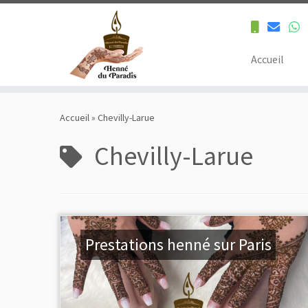
Accueil
Skip
to
Accueil
»
Chevilly-Larue
content
Chevilly-Larue
Prestations henné sur Paris