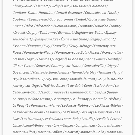
Choisy-le-Roi
/
Clamart
/
Clichy
/
Clichy-sous-Bois
/
Colombes
/
Conflans-Sainte-Honorine
/
Corbeil-Essonnes
/
Cormeilles-en-Parisis
/
Coubron
/
Courbevoie
/
Courcouronnes
/
Créteil
/
Croissy-sur-Seine
/
Crosne
/
déco
/
décoration
/
Deuil-la-Barre)
/
Domont
/
Dourdan
/
Drancy
/
Draveil
/
Dugny
/
Eaubonne
/
Élancourt
/
Enghien-les-Bains
/
Épinay-
sous-Sénart
/
Épinay-sur-Orge
/
Épinay-sur-Seine
/
Éragny
/
Ermont
/
Essonne
/
Étampes
/
Évry
/
Ézanville
/
Fleury-Mérogis
/
Fontenay-aux-
Roses
/
Fontenay-le-Fleury
/
Fontenay-sous-Bois
/
Fosses
/
Franconville
/
Fresnes
/
Gagny
/
Garches
/
Garges-lès-Gonesse
/
Gennevilliers
/
Gentilly
/
Gif-sur-Yvette
/
Gonesse
/
Gournay-sur-Marne
/
Goussainville
/
Grigny
/
Guyancourt
/
Hauts-de-Seine
/
henna
/
Henné
/
Herblay
/
Houilles
/
Igny
/
Issy-les-Moulineaux
/
Ivry-sur-Seine
/
Joinville-le-Pont
/
Jouy-le-Moutier
/
Juvisy-sur-Orge
/
L'Haÿ-les-Roses
/
L'Île-Saint-Denis
/
L'Isle-Adam
/
La
Celle-Saint-Cloud
/
La Courneuve
/
La Garenne-Colombes
/
La Queue-
en-Brie
/
Le Blanc-Mesnil
/
Le Bourget
/
Le Chesnay
/
Le Kremlin-Bicêtre
/
Le Pecq
/
Le Perreux-sur-Marne
/
Le Plessis-Robinson
/
Le Plessis-Trévise
/
Le Pré-Saint-Gervais
/
Le Raincy
/
Le Vésinet
/
Les Clayes-sous-Bois
/
Les
Lilas
/
Les Mureaux
/
Les Pavillons-sous-Bois
/
Les Ulis
/
Levallois-Perret
/
Limay
/
Limeil-Brévannes
/
Livry-Gargan
/
Longjumeau
/
Louvres
/
main
/
Maisons-Alfort
/
Maisons-Laffitte
/
Malakoff
/
Mantes-la-Jolie
/
Mantes-la-