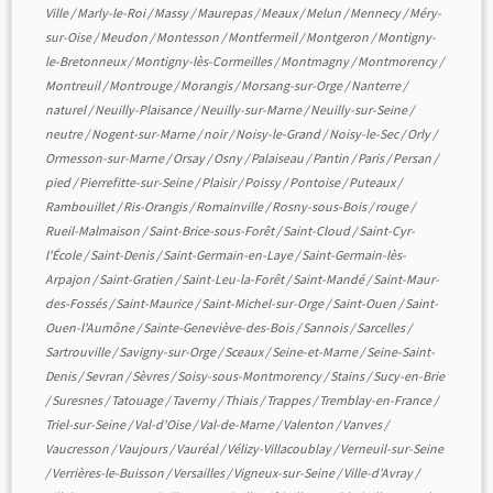
Ville
/
Marly-le-Roi
/
Massy
/
Maurepas
/
Meaux
/
Melun
/
Mennecy
/
Méry-
sur-Oise
/
Meudon
/
Montesson
/
Montfermeil
/
Montgeron
/
Montigny-
le-Bretonneux
/
Montigny-lès-Cormeilles
/
Montmagny
/
Montmorency
/
Montreuil
/
Montrouge
/
Morangis
/
Morsang-sur-Orge
/
Nanterre
/
naturel
/
Neuilly-Plaisance
/
Neuilly-sur-Marne
/
Neuilly-sur-Seine
/
neutre
/
Nogent-sur-Marne
/
noir
/
Noisy-le-Grand
/
Noisy-le-Sec
/
Orly
/
Ormesson-sur-Marne
/
Orsay
/
Osny
/
Palaiseau
/
Pantin
/
Paris
/
Persan
/
pied
/
Pierrefitte-sur-Seine
/
Plaisir
/
Poissy
/
Pontoise
/
Puteaux
/
Rambouillet
/
Ris-Orangis
/
Romainville
/
Rosny-sous-Bois
/
rouge
/
Rueil-Malmaison
/
Saint-Brice-sous-Forêt
/
Saint-Cloud
/
Saint-Cyr-
l'École
/
Saint-Denis
/
Saint-Germain-en-Laye
/
Saint-Germain-lès-
Arpajon
/
Saint-Gratien
/
Saint-Leu-la-Forêt
/
Saint-Mandé
/
Saint-Maur-
des-Fossés
/
Saint-Maurice
/
Saint-Michel-sur-Orge
/
Saint-Ouen
/
Saint-
Ouen-l'Aumône
/
Sainte-Geneviève-des-Bois
/
Sannois
/
Sarcelles
/
Sartrouville
/
Savigny-sur-Orge
/
Sceaux
/
Seine-et-Marne
/
Seine-Saint-
Denis
/
Sevran
/
Sèvres
/
Soisy-sous-Montmorency
/
Stains
/
Sucy-en-Brie
/
Suresnes
/
Tatouage
/
Taverny
/
Thiais
/
Trappes
/
Tremblay-en-France
/
Triel-sur-Seine
/
Val-d'Oise
/
Val-de-Marne
/
Valenton
/
Vanves
/
Vaucresson
/
Vaujours
/
Vauréal
/
Vélizy-Villacoublay
/
Verneuil-sur-Seine
/
Verrières-le-Buisson
/
Versailles
/
Vigneux-sur-Seine
/
Ville-d'Avray
/