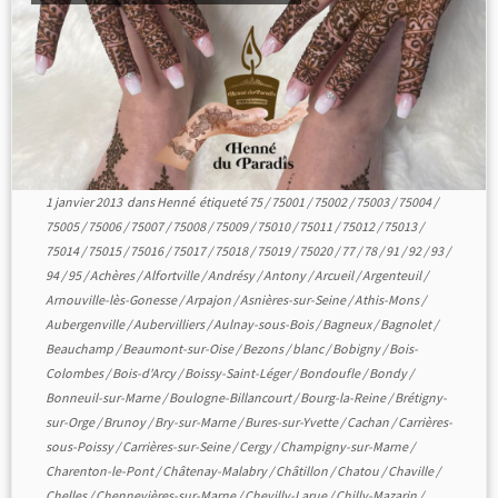
1 janvier 2013
dans
Henné
étiqueté
75
/
75001
/
75002
/
75003
/
75004
/
75005
/
75006
/
75007
/
75008
/
75009
/
75010
/
75011
/
75012
/
75013
/
75014
/
75015
/
75016
/
75017
/
75018
/
75019
/
75020
/
77
/
78
/
91
/
92
/
93
/
94
/
95
/
Achères
/
Alfortville
/
Andrésy
/
Antony
/
Arcueil
/
Argenteuil
/
Arnouville-lès-Gonesse
/
Arpajon
/
Asnières-sur-Seine
/
Athis-Mons
/
Aubergenville
/
Aubervilliers
/
Aulnay-sous-Bois
/
Bagneux
/
Bagnolet
/
Beauchamp
/
Beaumont-sur-Oise
/
Bezons
/
blanc
/
Bobigny
/
Bois-
Colombes
/
Bois-d'Arcy
/
Boissy-Saint-Léger
/
Bondoufle
/
Bondy
/
Bonneuil-sur-Marne
/
Boulogne-Billancourt
/
Bourg-la-Reine
/
Brétigny-
sur-Orge
/
Brunoy
/
Bry-sur-Marne
/
Bures-sur-Yvette
/
Cachan
/
Carrières-
sous-Poissy
/
Carrières-sur-Seine
/
Cergy
/
Champigny-sur-Marne
/
Charenton-le-Pont
/
Châtenay-Malabry
/
Châtillon
/
Chatou
/
Chaville
/
Chelles
/
Chennevières-sur-Marne
/
Chevilly-Larue
/
Chilly-Mazarin
/