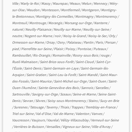
Ville
/
Marly-le-Roi
/
Massy
/
Maurepas
/
Meaux
/
Melun
/
Mennecy
/
Méry-
sur-Oise
/
Meudon
/
Montesson
/
Montfermeil
/
Montgeron
/
Montigny-
le-Bretonneux
/
Montigny-lès-Cormeilles
/
Montmagny
/
Montmorency
/
Montreuil
/
Montrouge
/
Morangis
/
Morsang-sur-Orge
/
Nanterre
/
naturel
/
Neuilly-Plaisance
/
Neuilly-sur-Marne
/
Neuilly-sur-Seine
/
neutre
/
Nogent-sur-Marne
/
noir
/
Noisy-le-Grand
/
Noisy-le-Sec
/
Orly
/
Ormesson-sur-Marne
/
Orsay
/
Osny
/
Palaiseau
/
Pantin
/
Paris
/
Persan
/
pied
/
Pierrefitte-sur-Seine
/
Plaisir
/
Poissy
/
Pontoise
/
Puteaux
/
Rambouillet
/
Ris-Orangis
/
Romainville
/
Rosny-sous-Bois
/
rouge
/
Rueil-Malmaison
/
Saint-Brice-sous-Forêt
/
Saint-Cloud
/
Saint-Cyr-
l'École
/
Saint-Denis
/
Saint-Germain-en-Laye
/
Saint-Germain-lès-
Arpajon
/
Saint-Gratien
/
Saint-Leu-la-Forêt
/
Saint-Mandé
/
Saint-Maur-
des-Fossés
/
Saint-Maurice
/
Saint-Michel-sur-Orge
/
Saint-Ouen
/
Saint-
Ouen-l'Aumône
/
Sainte-Geneviève-des-Bois
/
Sannois
/
Sarcelles
/
Sartrouville
/
Savigny-sur-Orge
/
Sceaux
/
Seine-et-Marne
/
Seine-Saint-
Denis
/
Sevran
/
Sèvres
/
Soisy-sous-Montmorency
/
Stains
/
Sucy-en-Brie
/
Suresnes
/
Tatouage
/
Taverny
/
Thiais
/
Trappes
/
Tremblay-en-France
/
Triel-sur-Seine
/
Val-d'Oise
/
Val-de-Marne
/
Valenton
/
Vanves
/
Vaucresson
/
Vaujours
/
Vauréal
/
Vélizy-Villacoublay
/
Verneuil-sur-Seine
/
Verrières-le-Buisson
/
Versailles
/
Vigneux-sur-Seine
/
Ville-d'Avray
/