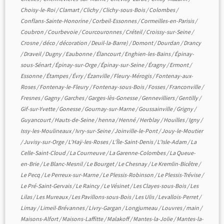
Choisy-le-Roi
/
Clamart
/
Clichy
/
Clichy-sous-Bois
/
Colombes
/
Conflans-Sainte-Honorine
/
Corbeil-Essonnes
/
Cormeilles-en-Parisis
/
Coubron
/
Courbevoie
/
Courcouronnes
/
Créteil
/
Croissy-sur-Seine
/
Crosne
/
déco
/
décoration
/
Deuil-la-Barre)
/
Domont
/
Dourdan
/
Drancy
/
Draveil
/
Dugny
/
Eaubonne
/
Élancourt
/
Enghien-les-Bains
/
Épinay-
sous-Sénart
/
Épinay-sur-Orge
/
Épinay-sur-Seine
/
Éragny
/
Ermont
/
Essonne
/
Étampes
/
Évry
/
Ézanville
/
Fleury-Mérogis
/
Fontenay-aux-
Roses
/
Fontenay-le-Fleury
/
Fontenay-sous-Bois
/
Fosses
/
Franconville
/
Fresnes
/
Gagny
/
Garches
/
Garges-lès-Gonesse
/
Gennevilliers
/
Gentilly
/
Gif-sur-Yvette
/
Gonesse
/
Gournay-sur-Marne
/
Goussainville
/
Grigny
/
Guyancourt
/
Hauts-de-Seine
/
henna
/
Henné
/
Herblay
/
Houilles
/
Igny
/
Issy-les-Moulineaux
/
Ivry-sur-Seine
/
Joinville-le-Pont
/
Jouy-le-Moutier
/
Juvisy-sur-Orge
/
L'Haÿ-les-Roses
/
L'Île-Saint-Denis
/
L'Isle-Adam
/
La
Celle-Saint-Cloud
/
La Courneuve
/
La Garenne-Colombes
/
La Queue-
en-Brie
/
Le Blanc-Mesnil
/
Le Bourget
/
Le Chesnay
/
Le Kremlin-Bicêtre
/
Le Pecq
/
Le Perreux-sur-Marne
/
Le Plessis-Robinson
/
Le Plessis-Trévise
/
Le Pré-Saint-Gervais
/
Le Raincy
/
Le Vésinet
/
Les Clayes-sous-Bois
/
Les
Lilas
/
Les Mureaux
/
Les Pavillons-sous-Bois
/
Les Ulis
/
Levallois-Perret
/
Limay
/
Limeil-Brévannes
/
Livry-Gargan
/
Longjumeau
/
Louvres
/
main
/
Maisons-Alfort
/
Maisons-Laffitte
/
Malakoff
/
Mantes-la-Jolie
/
Mantes-la-