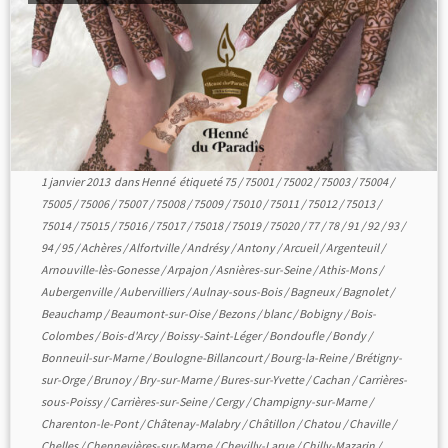
1 janvier 2013
dans
Henné
étiqueté
75
/
75001
/
75002
/
75003
/
75004
/
75005
/
75006
/
75007
/
75008
/
75009
/
75010
/
75011
/
75012
/
75013
/
75014
/
75015
/
75016
/
75017
/
75018
/
75019
/
75020
/
77
/
78
/
91
/
92
/
93
/
94
/
95
/
Achères
/
Alfortville
/
Andrésy
/
Antony
/
Arcueil
/
Argenteuil
/
Arnouville-lès-Gonesse
/
Arpajon
/
Asnières-sur-Seine
/
Athis-Mons
/
Aubergenville
/
Aubervilliers
/
Aulnay-sous-Bois
/
Bagneux
/
Bagnolet
/
Beauchamp
/
Beaumont-sur-Oise
/
Bezons
/
blanc
/
Bobigny
/
Bois-
Colombes
/
Bois-d'Arcy
/
Boissy-Saint-Léger
/
Bondoufle
/
Bondy
/
Bonneuil-sur-Marne
/
Boulogne-Billancourt
/
Bourg-la-Reine
/
Brétigny-
sur-Orge
/
Brunoy
/
Bry-sur-Marne
/
Bures-sur-Yvette
/
Cachan
/
Carrières-
sous-Poissy
/
Carrières-sur-Seine
/
Cergy
/
Champigny-sur-Marne
/
Charenton-le-Pont
/
Châtenay-Malabry
/
Châtillon
/
Chatou
/
Chaville
/
Chelles
/
Chennevières-sur-Marne
/
Chevilly-Larue
/
Chilly-Mazarin
/