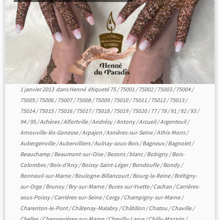
1 janvier 2013
dans
Henné
étiqueté
75
/
75001
/
75002
/
75003
/
75004
/
75005
/
75006
/
75007
/
75008
/
75009
/
75010
/
75011
/
75012
/
75013
/
75014
/
75015
/
75016
/
75017
/
75018
/
75019
/
75020
/
77
/
78
/
91
/
92
/
93
/
94
/
95
/
Achères
/
Alfortville
/
Andrésy
/
Antony
/
Arcueil
/
Argenteuil
/
Arnouville-lès-Gonesse
/
Arpajon
/
Asnières-sur-Seine
/
Athis-Mons
/
Aubergenville
/
Aubervilliers
/
Aulnay-sous-Bois
/
Bagneux
/
Bagnolet
/
Beauchamp
/
Beaumont-sur-Oise
/
Bezons
/
blanc
/
Bobigny
/
Bois-
Colombes
/
Bois-d'Arcy
/
Boissy-Saint-Léger
/
Bondoufle
/
Bondy
/
Bonneuil-sur-Marne
/
Boulogne-Billancourt
/
Bourg-la-Reine
/
Brétigny-
sur-Orge
/
Brunoy
/
Bry-sur-Marne
/
Bures-sur-Yvette
/
Cachan
/
Carrières-
sous-Poissy
/
Carrières-sur-Seine
/
Cergy
/
Champigny-sur-Marne
/
Charenton-le-Pont
/
Châtenay-Malabry
/
Châtillon
/
Chatou
/
Chaville
/
Chelles
/
Chennevières-sur-Marne
/
Chevilly-Larue
/
Chilly-Mazarin
/