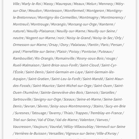
Ville
/
Marly-le-Roi
/
Massy
/
Maurepas
/
Meaux
/
Melun
/
Mennecy
/
Méry-
sur-Oise
/
Meudon
/
Montesson
/
Montfermeil
/
Montgeron
/
Montigny-
le-Bretonneux
/
Montigny-lès-Cormeilles
/
Montmagny
/
Montmorency
/
Montreuil
/
Montrouge
/
Morangis
/
Morsang-sur-Orge
/
Nanterre
/
naturel
/
Neuilly-Plaisance
/
Neuilly-sur-Marne
/
Neuilly-sur-Seine
/
neutre
/
Nogent-sur-Marne
/
noir
/
Noisy-le-Grand
/
Noisy-le-Sec
/
Orly
/
Ormesson-sur-Marne
/
Orsay
/
Osny
/
Palaiseau
/
Pantin
/
Paris
/
Persan
/
pied
/
Pierrefitte-sur-Seine
/
Plaisir
/
Poissy
/
Pontoise
/
Puteaux
/
Rambouillet
/
Ris-Orangis
/
Romainville
/
Rosny-sous-Bois
/
rouge
/
Rueil-Malmaison
/
Saint-Brice-sous-Forêt
/
Saint-Cloud
/
Saint-Cyr-
l'École
/
Saint-Denis
/
Saint-Germain-en-Laye
/
Saint-Germain-lès-
Arpajon
/
Saint-Gratien
/
Saint-Leu-la-Forêt
/
Saint-Mandé
/
Saint-Maur-
des-Fossés
/
Saint-Maurice
/
Saint-Michel-sur-Orge
/
Saint-Ouen
/
Saint-
Ouen-l'Aumône
/
Sainte-Geneviève-des-Bois
/
Sannois
/
Sarcelles
/
Sartrouville
/
Savigny-sur-Orge
/
Sceaux
/
Seine-et-Marne
/
Seine-Saint-
Denis
/
Sevran
/
Sèvres
/
Soisy-sous-Montmorency
/
Stains
/
Sucy-en-Brie
/
Suresnes
/
Tatouage
/
Taverny
/
Thiais
/
Trappes
/
Tremblay-en-France
/
Triel-sur-Seine
/
Val-d'Oise
/
Val-de-Marne
/
Valenton
/
Vanves
/
Vaucresson
/
Vaujours
/
Vauréal
/
Vélizy-Villacoublay
/
Verneuil-sur-Seine
/
Verrières-le-Buisson
/
Versailles
/
Vigneux-sur-Seine
/
Ville-d'Avray
/