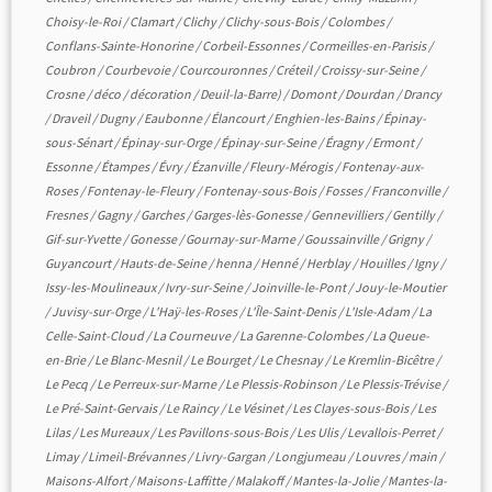
Choisy-le-Roi
/
Clamart
/
Clichy
/
Clichy-sous-Bois
/
Colombes
/
Conflans-Sainte-Honorine
/
Corbeil-Essonnes
/
Cormeilles-en-Parisis
/
Coubron
/
Courbevoie
/
Courcouronnes
/
Créteil
/
Croissy-sur-Seine
/
Crosne
/
déco
/
décoration
/
Deuil-la-Barre)
/
Domont
/
Dourdan
/
Drancy
/
Draveil
/
Dugny
/
Eaubonne
/
Élancourt
/
Enghien-les-Bains
/
Épinay-
sous-Sénart
/
Épinay-sur-Orge
/
Épinay-sur-Seine
/
Éragny
/
Ermont
/
Essonne
/
Étampes
/
Évry
/
Ézanville
/
Fleury-Mérogis
/
Fontenay-aux-
Roses
/
Fontenay-le-Fleury
/
Fontenay-sous-Bois
/
Fosses
/
Franconville
/
Fresnes
/
Gagny
/
Garches
/
Garges-lès-Gonesse
/
Gennevilliers
/
Gentilly
/
Gif-sur-Yvette
/
Gonesse
/
Gournay-sur-Marne
/
Goussainville
/
Grigny
/
Guyancourt
/
Hauts-de-Seine
/
henna
/
Henné
/
Herblay
/
Houilles
/
Igny
/
Issy-les-Moulineaux
/
Ivry-sur-Seine
/
Joinville-le-Pont
/
Jouy-le-Moutier
/
Juvisy-sur-Orge
/
L'Haÿ-les-Roses
/
L'Île-Saint-Denis
/
L'Isle-Adam
/
La
Celle-Saint-Cloud
/
La Courneuve
/
La Garenne-Colombes
/
La Queue-
en-Brie
/
Le Blanc-Mesnil
/
Le Bourget
/
Le Chesnay
/
Le Kremlin-Bicêtre
/
Le Pecq
/
Le Perreux-sur-Marne
/
Le Plessis-Robinson
/
Le Plessis-Trévise
/
Le Pré-Saint-Gervais
/
Le Raincy
/
Le Vésinet
/
Les Clayes-sous-Bois
/
Les
Lilas
/
Les Mureaux
/
Les Pavillons-sous-Bois
/
Les Ulis
/
Levallois-Perret
/
Limay
/
Limeil-Brévannes
/
Livry-Gargan
/
Longjumeau
/
Louvres
/
main
/
Maisons-Alfort
/
Maisons-Laffitte
/
Malakoff
/
Mantes-la-Jolie
/
Mantes-la-