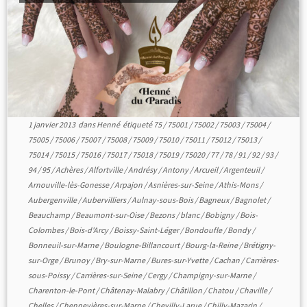
1 janvier 2013
dans
Henné
étiqueté
75
/
75001
/
75002
/
75003
/
75004
/
75005
/
75006
/
75007
/
75008
/
75009
/
75010
/
75011
/
75012
/
75013
/
75014
/
75015
/
75016
/
75017
/
75018
/
75019
/
75020
/
77
/
78
/
91
/
92
/
93
/
94
/
95
/
Achères
/
Alfortville
/
Andrésy
/
Antony
/
Arcueil
/
Argenteuil
/
Arnouville-lès-Gonesse
/
Arpajon
/
Asnières-sur-Seine
/
Athis-Mons
/
Aubergenville
/
Aubervilliers
/
Aulnay-sous-Bois
/
Bagneux
/
Bagnolet
/
Beauchamp
/
Beaumont-sur-Oise
/
Bezons
/
blanc
/
Bobigny
/
Bois-
Colombes
/
Bois-d'Arcy
/
Boissy-Saint-Léger
/
Bondoufle
/
Bondy
/
Bonneuil-sur-Marne
/
Boulogne-Billancourt
/
Bourg-la-Reine
/
Brétigny-
sur-Orge
/
Brunoy
/
Bry-sur-Marne
/
Bures-sur-Yvette
/
Cachan
/
Carrières-
sous-Poissy
/
Carrières-sur-Seine
/
Cergy
/
Champigny-sur-Marne
/
Charenton-le-Pont
/
Châtenay-Malabry
/
Châtillon
/
Chatou
/
Chaville
/
Chelles
/
Chennevières-sur-Marne
/
Chevilly-Larue
/
Chilly-Mazarin
/