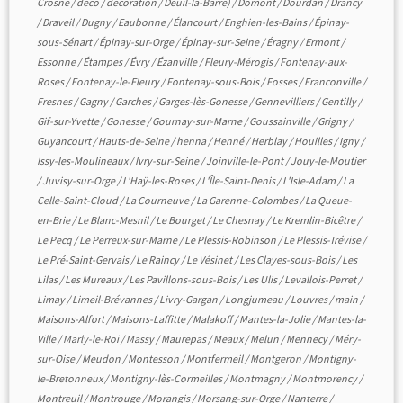
Crosne
/
déco
/
décoration
/
Deuil-la-Barre)
/
Domont
/
Dourdan
/
Drancy
/
Draveil
/
Dugny
/
Eaubonne
/
Élancourt
/
Enghien-les-Bains
/
Épinay-
sous-Sénart
/
Épinay-sur-Orge
/
Épinay-sur-Seine
/
Éragny
/
Ermont
/
Essonne
/
Étampes
/
Évry
/
Ézanville
/
Fleury-Mérogis
/
Fontenay-aux-
Roses
/
Fontenay-le-Fleury
/
Fontenay-sous-Bois
/
Fosses
/
Franconville
/
Fresnes
/
Gagny
/
Garches
/
Garges-lès-Gonesse
/
Gennevilliers
/
Gentilly
/
Gif-sur-Yvette
/
Gonesse
/
Gournay-sur-Marne
/
Goussainville
/
Grigny
/
Guyancourt
/
Hauts-de-Seine
/
henna
/
Henné
/
Herblay
/
Houilles
/
Igny
/
Issy-les-Moulineaux
/
Ivry-sur-Seine
/
Joinville-le-Pont
/
Jouy-le-Moutier
/
Juvisy-sur-Orge
/
L'Haÿ-les-Roses
/
L'Île-Saint-Denis
/
L'Isle-Adam
/
La
Celle-Saint-Cloud
/
La Courneuve
/
La Garenne-Colombes
/
La Queue-
en-Brie
/
Le Blanc-Mesnil
/
Le Bourget
/
Le Chesnay
/
Le Kremlin-Bicêtre
/
Le Pecq
/
Le Perreux-sur-Marne
/
Le Plessis-Robinson
/
Le Plessis-Trévise
/
Le Pré-Saint-Gervais
/
Le Raincy
/
Le Vésinet
/
Les Clayes-sous-Bois
/
Les
Lilas
/
Les Mureaux
/
Les Pavillons-sous-Bois
/
Les Ulis
/
Levallois-Perret
/
Limay
/
Limeil-Brévannes
/
Livry-Gargan
/
Longjumeau
/
Louvres
/
main
/
Maisons-Alfort
/
Maisons-Laffitte
/
Malakoff
/
Mantes-la-Jolie
/
Mantes-la-
Ville
/
Marly-le-Roi
/
Massy
/
Maurepas
/
Meaux
/
Melun
/
Mennecy
/
Méry-
sur-Oise
/
Meudon
/
Montesson
/
Montfermeil
/
Montgeron
/
Montigny-
le-Bretonneux
/
Montigny-lès-Cormeilles
/
Montmagny
/
Montmorency
/
Montreuil
/
Montrouge
/
Morangis
/
Morsang-sur-Orge
/
Nanterre
/