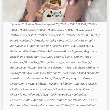
1 janvier 2013
dans
Henné
étiqueté
75
/
75001
/
75002
/
75003
/
75004
/
75005
/
75006
/
75007
/
75008
/
75009
/
75010
/
75011
/
75012
/
75013
/
75014
/
75015
/
75016
/
75017
/
75018
/
75019
/
75020
/
77
/
78
/
91
/
92
/
93
/
94
/
95
/
Achères
/
Alfortville
/
Andrésy
/
Antony
/
Arcueil
/
Argenteuil
/
Arnouville-lès-Gonesse
/
Arpajon
/
Asnières-sur-Seine
/
Athis-Mons
/
Aubergenville
/
Aubervilliers
/
Aulnay-sous-Bois
/
Bagneux
/
Bagnolet
/
Beauchamp
/
Beaumont-sur-Oise
/
Bezons
/
blanc
/
Bobigny
/
Bois-
Colombes
/
Bois-d'Arcy
/
Boissy-Saint-Léger
/
Bondoufle
/
Bondy
/
Bonneuil-sur-Marne
/
Boulogne-Billancourt
/
Bourg-la-Reine
/
Brétigny-
sur-Orge
/
Brunoy
/
Bry-sur-Marne
/
Bures-sur-Yvette
/
Cachan
/
Carrières-
sous-Poissy
/
Carrières-sur-Seine
/
Cergy
/
Champigny-sur-Marne
/
Charenton-le-Pont
/
Châtenay-Malabry
/
Châtillon
/
Chatou
/
Chaville
/
Chelles
/
Chennevières-sur-Marne
/
Chevilly-Larue
/
Chilly-Mazarin
/
Choisy-le-Roi
/
Clamart
/
Clichy
/
Clichy-sous-Bois
/
Colombes
/
Conflans-Sainte-Honorine
/
Corbeil-Essonnes
/
Cormeilles-en-Parisis
/
Coubron
/
Courbevoie
/
Courcouronnes
/
Créteil
/
Croissy-sur-Seine
/