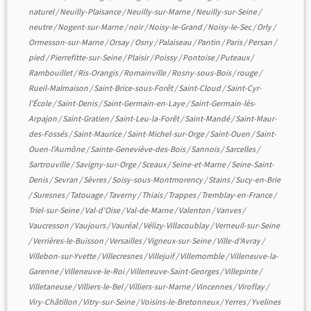
naturel
/
Neuilly-Plaisance
/
Neuilly-sur-Marne
/
Neuilly-sur-Seine
/
neutre
/
Nogent-sur-Marne
/
noir
/
Noisy-le-Grand
/
Noisy-le-Sec
/
Orly
/
Ormesson-sur-Marne
/
Orsay
/
Osny
/
Palaiseau
/
Pantin
/
Paris
/
Persan
/
pied
/
Pierrefitte-sur-Seine
/
Plaisir
/
Poissy
/
Pontoise
/
Puteaux
/
Rambouillet
/
Ris-Orangis
/
Romainville
/
Rosny-sous-Bois
/
rouge
/
Rueil-Malmaison
/
Saint-Brice-sous-Forêt
/
Saint-Cloud
/
Saint-Cyr-
l'École
/
Saint-Denis
/
Saint-Germain-en-Laye
/
Saint-Germain-lès-
Arpajon
/
Saint-Gratien
/
Saint-Leu-la-Forêt
/
Saint-Mandé
/
Saint-Maur-
des-Fossés
/
Saint-Maurice
/
Saint-Michel-sur-Orge
/
Saint-Ouen
/
Saint-
Ouen-l'Aumône
/
Sainte-Geneviève-des-Bois
/
Sannois
/
Sarcelles
/
Sartrouville
/
Savigny-sur-Orge
/
Sceaux
/
Seine-et-Marne
/
Seine-Saint-
Denis
/
Sevran
/
Sèvres
/
Soisy-sous-Montmorency
/
Stains
/
Sucy-en-Brie
/
Suresnes
/
Tatouage
/
Taverny
/
Thiais
/
Trappes
/
Tremblay-en-France
/
Triel-sur-Seine
/
Val-d'Oise
/
Val-de-Marne
/
Valenton
/
Vanves
/
Vaucresson
/
Vaujours
/
Vauréal
/
Vélizy-Villacoublay
/
Verneuil-sur-Seine
/
Verrières-le-Buisson
/
Versailles
/
Vigneux-sur-Seine
/
Ville-d'Avray
/
Villebon-sur-Yvette
/
Villecresnes
/
Villejuif
/
Villemomble
/
Villeneuve-la-
Garenne
/
Villeneuve-le-Roi
/
Villeneuve-Saint-Georges
/
Villepinte
/
Villetaneuse
/
Villiers-le-Bel
/
Villiers-sur-Marne
/
Vincennes
/
Viroflay
/
Viry-Châtillon
/
Vitry-sur-Seine
/
Voisins-le-Bretonneux
/
Yerres
/
Yvelines