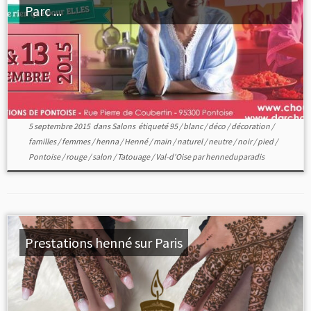
Parc ...
5 septembre 2015
dans
Salons
étiqueté
95
/
blanc
/
déco
/
décoration
/
familles
/
femmes
/
henna
/
Henné
/
main
/
naturel
/
neutre
/
noir
/
pied
/
Pontoise
/
rouge
/
salon
/
Tatouage
/
Val-d'Oise
par
henneduparadis
Prestations henné sur Paris