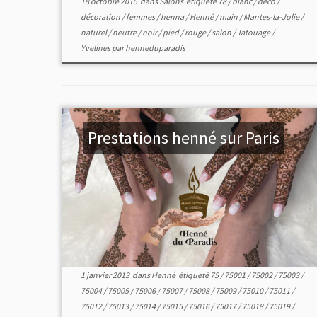
18 octobre 2015
dans
Salons
étiqueté
78
/
blanc
/
déco
/
décoration
/
femmes
/
henna
/
Henné
/
main
/
Mantes-la-Jolie
/
naturel
/
neutre
/
noir
/
pied
/
rouge
/
salon
/
Tatouage
/
Yvelines
par
henneduparadis
Prestations henné sur Paris
1 janvier 2013
dans
Henné
étiqueté
75
/
75001
/
75002
/
75003
/
75004
/
75005
/
75006
/
75007
/
75008
/
75009
/
75010
/
75011
/
75012
/
75013
/
75014
/
75015
/
75016
/
75017
/
75018
/
75019
/