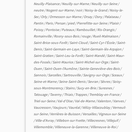
Neuilly-Plaisance
/
Neuilly-sur-Marne
/
Neuilly-sur-Seine
/
neutre
/
Nogent-sur-Marne
/
noir
/
Noisy-le-Grand
/
Noisy-le-
Sec
/
Orly
/
Ormesson-sur-Marne
/
Orsay
/
Osny
/
Palaiseau
/
Pantin
/
Paris
/
Persan
/
pied
/
Pierrefitte-sur-Seine
/
Plaisir
/
Poissy
/
Pontoise
/
Puteaux
/
Rambouillet
/
Ris-Orangis
/
Romainville
/
Rosny-sous-Bois
/
rouge
/
Rueil-Malmaison
/
Saint-Brice-sous-Forêt
/
Saint-Cloud
/
Saint-Cyr-l'École
/
Saint-
Denis
/
Saint-Germain-en-Laye
/
Saint-Germain-lès-Arpajon
/
Saint-Gratien
/
Saint-Leu-la-Forêt
/
Saint-Mandé
/
Saint-Maur-
des-Fossés
/
Saint-Maurice
/
Saint-Michel-sur-Orge
/
Saint-
Ouen
/
Saint-Ouen-l'Aumône
/
Sainte-Geneviève-des-Bois
/
Sannois
/
Sarcelles
/
Sartrouville
/
Savigny-sur-Orge
/
Sceaux
/
Seine-et-Marne
/
Seine-Saint-Denis
/
Sevran
/
Sèvres
/
Soisy-
sous-Montmorency
/
Stains
/
Sucy-en-Brie
/
Suresnes
/
Tatouage
/
Taverny
/
Thiais
/
Trappes
/
Tremblay-en-France
/
Triel-sur-Seine
/
Val-d'Oise
/
Val-de-Marne
/
Valenton
/
Vanves
/
Vaucresson
/
Vaujours
/
Vauréal
/
Vélizy-Villacoublay
/
Verneuil-
sur-Seine
/
Verrières-le-Buisson
/
Versailles
/
Vigneux-sur-Seine
/
Ville-d'Avray
/
Villebon-sur-Yvette
/
Villecresnes
/
Villejuif
/
Villemomble
/
Villeneuve-la-Garenne
/
Villeneuve-le-Roi
/