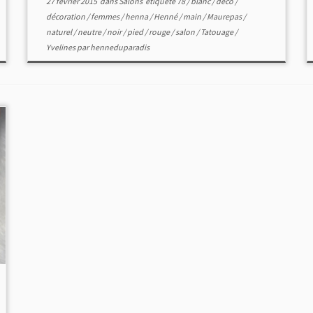
27 février 2015
dans
Salons
étiqueté
78
/
blanc
/
déco
/
décoration
/
femmes
/
henna
/
Henné
/
main
/
Maurepas
/
naturel
/
neutre
/
noir
/
pied
/
rouge
/
salon
/
Tatouage
/
Yvelines
par
henneduparadis