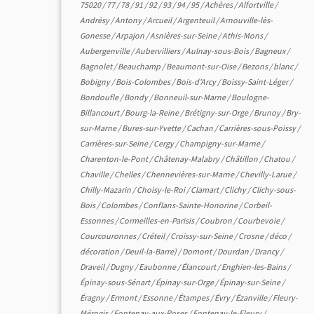
75020
/
77
/
78
/
91
/
92
/
93
/
94
/
95
/
Achères
/
Alfortville
/
Andrésy
/
Antony
/
Arcueil
/
Argenteuil
/
Arnouville-lès-
Gonesse
/
Arpajon
/
Asnières-sur-Seine
/
Athis-Mons
/
Aubergenville
/
Aubervilliers
/
Aulnay-sous-Bois
/
Bagneux
/
Bagnolet
/
Beauchamp
/
Beaumont-sur-Oise
/
Bezons
/
blanc
/
Bobigny
/
Bois-Colombes
/
Bois-d'Arcy
/
Boissy-Saint-Léger
/
Bondoufle
/
Bondy
/
Bonneuil-sur-Marne
/
Boulogne-
Billancourt
/
Bourg-la-Reine
/
Brétigny-sur-Orge
/
Brunoy
/
Bry-
sur-Marne
/
Bures-sur-Yvette
/
Cachan
/
Carrières-sous-Poissy
/
Carrières-sur-Seine
/
Cergy
/
Champigny-sur-Marne
/
Charenton-le-Pont
/
Châtenay-Malabry
/
Châtillon
/
Chatou
/
Chaville
/
Chelles
/
Chennevières-sur-Marne
/
Chevilly-Larue
/
Chilly-Mazarin
/
Choisy-le-Roi
/
Clamart
/
Clichy
/
Clichy-sous-
Bois
/
Colombes
/
Conflans-Sainte-Honorine
/
Corbeil-
Essonnes
/
Cormeilles-en-Parisis
/
Coubron
/
Courbevoie
/
Courcouronnes
/
Créteil
/
Croissy-sur-Seine
/
Crosne
/
déco
/
décoration
/
Deuil-la-Barre)
/
Domont
/
Dourdan
/
Drancy
/
Draveil
/
Dugny
/
Eaubonne
/
Élancourt
/
Enghien-les-Bains
/
Épinay-sous-Sénart
/
Épinay-sur-Orge
/
Épinay-sur-Seine
/
Éragny
/
Ermont
/
Essonne
/
Étampes
/
Évry
/
Ézanville
/
Fleury-
Mérogis
/
Fontenay-aux-Roses
/
Fontenay-le-Fleury
/