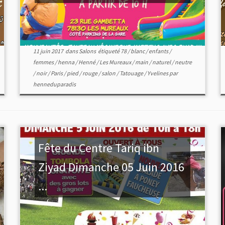
11 juin 2017
dans
Salons
étiqueté
78
/
blanc
/
enfants
/
femmes
/
henna
/
Henné
/
Les Mureaux
/
main
/
naturel
/
neutre
/
noir
/
Paris
/
pied
/
rouge
/
salon
/
Tatouage
/
Yvelines
par
henneduparadis
Fête du Centre Tariq ibn
Ziyad Dimanche 05 Juin 2016
...