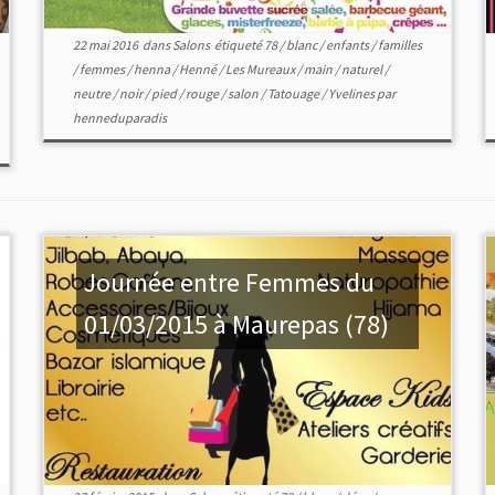
22 mai 2016
dans
Salons
étiqueté
78
/
blanc
/
enfants
/
familles
/
femmes
/
henna
/
Henné
/
Les Mureaux
/
main
/
naturel
/
neutre
/
noir
/
pied
/
rouge
/
salon
/
Tatouage
/
Yvelines
par
henneduparadis
Journée entre Femmes du
01/03/2015 à Maurepas (78)