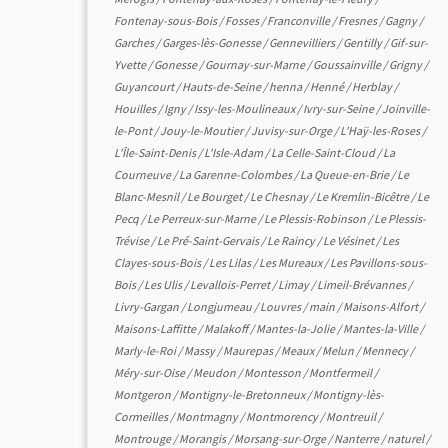
Fontenay-sous-Bois
/
Fosses
/
Franconville
/
Fresnes
/
Gagny
/
Garches
/
Garges-lès-Gonesse
/
Gennevilliers
/
Gentilly
/
Gif-sur-
Yvette
/
Gonesse
/
Gournay-sur-Marne
/
Goussainville
/
Grigny
/
Guyancourt
/
Hauts-de-Seine
/
henna
/
Henné
/
Herblay
/
Houilles
/
Igny
/
Issy-les-Moulineaux
/
Ivry-sur-Seine
/
Joinville-
le-Pont
/
Jouy-le-Moutier
/
Juvisy-sur-Orge
/
L'Haÿ-les-Roses
/
L'Île-Saint-Denis
/
L'Isle-Adam
/
La Celle-Saint-Cloud
/
La
Courneuve
/
La Garenne-Colombes
/
La Queue-en-Brie
/
Le
Blanc-Mesnil
/
Le Bourget
/
Le Chesnay
/
Le Kremlin-Bicêtre
/
Le
Pecq
/
Le Perreux-sur-Marne
/
Le Plessis-Robinson
/
Le Plessis-
Trévise
/
Le Pré-Saint-Gervais
/
Le Raincy
/
Le Vésinet
/
Les
Clayes-sous-Bois
/
Les Lilas
/
Les Mureaux
/
Les Pavillons-sous-
Bois
/
Les Ulis
/
Levallois-Perret
/
Limay
/
Limeil-Brévannes
/
Livry-Gargan
/
Longjumeau
/
Louvres
/
main
/
Maisons-Alfort
/
Maisons-Laffitte
/
Malakoff
/
Mantes-la-Jolie
/
Mantes-la-Ville
/
Marly-le-Roi
/
Massy
/
Maurepas
/
Meaux
/
Melun
/
Mennecy
/
Méry-sur-Oise
/
Meudon
/
Montesson
/
Montfermeil
/
Montgeron
/
Montigny-le-Bretonneux
/
Montigny-lès-
Cormeilles
/
Montmagny
/
Montmorency
/
Montreuil
/
Montrouge
/
Morangis
/
Morsang-sur-Orge
/
Nanterre
/
naturel
/