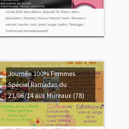
15 mai 2016
dans
Salons
étiqueté
78
/
blanc
/
déco
/
décoration
/
femmes
/
henna
/
Henné
/
main
/
Mureaux
/
naturel
/
neutre
/
noir
/
pied
/
rouge
/
salon
/
Tatouage
/
Yvelines
par
henneduparadis
Journée 100% Femmes
Spécial Ramadan du
21/06/14 aux Mureaux (78)