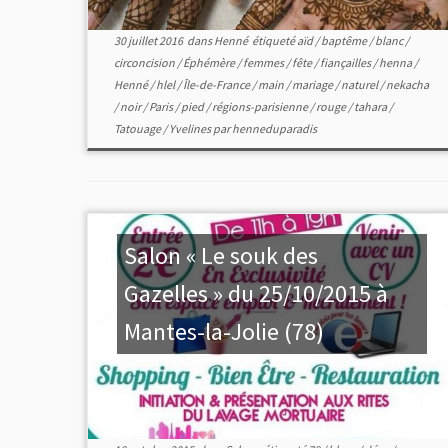
30 juillet 2016
dans
Henné
étiqueté
aïd
/
baptême
/
blanc
/
circoncision
/
Éphémère
/
femmes
/
fête
/
fiançailles
/
henna
/
Henné
/
hlel
/
Île-de-France
/
main
/
mariage
/
naturel
/
nekacha
/
noir
/
Paris
/
pied
/
régions-parisienne
/
rouge
/
tahara
/
Tatouage
/
Yvelines
par
henneduparadis
Salon « Le souk des
Gazelles » du 25/10/2015 à
Mantes-la-Jolie (78)