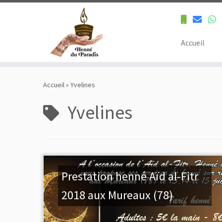
Accueil
Skip
to
Accueil
»
Yvelines
content
Yvelines
Prestation henné Aïd al-Fitr
2018 aux Mureaux (78)