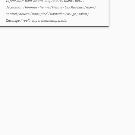
19 juin 2014
dans
Salons
étiqueté
78
/
blanc
/
déco
/
décoration
/
femmes
/
henna
/
Henné
/
Les Mureaux
/
main
/
naturel
/
neutre
/
noir
/
pied
/
Ramadan
/
rouge
/
salon
/
Tatouage
/
Yvelines
par
henneduparadis