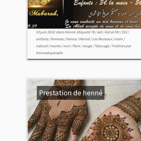
10 juin 2018
dans
Henné
étiqueté
78
/
aïd
/
Aïd al-fitr
/
Eïd
/
enfants
/
femmes
/
henna
/
Henné
/
Les Mureaux
/
main
/
naturel
/
neutre
/
noir
/
Paris
/
rouge
/
Tatouage
/
Yvelines
par
henneduparadis
Prestation de henné