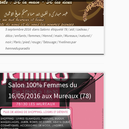
5 septembre 2016
dans
Salons
étiqueté
78
/
aïd
/
cadeau
/
déco
/
enfants
/
femmes
/
Henné
/
main
/
Mureaux
/
naturel
/
noir
/
Paris
/
pied
/
rouge
/
Tatouage
/
Yvelines
par
henneduparadis
Salon 100% Femmes du
16/05/2016 aux Mureaux (78)