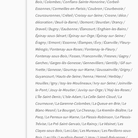
Bois
/
Colombes
/
Conflans-Sainte-Honorine
/
Corbeil-
Essonnes
/
Cormeilles-en-Parisis
/
Coubron
/
Courbevoie
/
Courcouronnes
/
Créteil
/
Croissy-sur-Seine
/
Crosne
/
déco
/
décoration
/
Deuil-la-Barre)
/
Domont
/
Dourdan
/
Drancy
/
Draveil
/
Dugny
/
Eaubonne
/
Élancourt
/
Enghien-les-Bains
/
Épinay-sous-Sénart
/
Épinay-sur-Orge
/
Épinay-sur-Seine
/
Éragny
/
Ermont
/
Essonne
/
Étampes
/
Évry
/
Ézanville
/
Fleury-
Mérogis
/
Fontenay-aux-Roses
/
Fontenay-le-Fleury
/
Fontenay-sous-Bois
/
Fosses
/
Franconville
/
Fresnes
/
Gagny
/
Garches
/
Garges-lès-Gonesse
/
Gennevilliers
/
Gentilly
/
Gif-sur-
Yvette
/
Gonesse
/
Gournay-sur-Marne
/
Goussainville
/
Grigny
/
Guyancourt
/
Hauts-de-Seine
/
henna
/
Henné
/
Herblay
/
Houilles
/
Igny
/
Issy-les-Moulineaux
/
Ivry-sur-Seine
/
Joinville-
le-Pont
/
Jouy-le-Moutier
/
Juvisy-sur-Orge
/
L'Haÿ-les-Roses
/
L'Île-Saint-Denis
/
L'Isle-Adam
/
La Celle-Saint-Cloud
/
La
Courneuve
/
La Garenne-Colombes
/
La Queue-en-Brie
/
Le
Blanc-Mesnil
/
Le Bourget
/
Le Chesnay
/
Le Kremlin-Bicêtre
/
Le
Pecq
/
Le Perreux-sur-Marne
/
Le Plessis-Robinson
/
Le Plessis-
Trévise
/
Le Pré-Saint-Gervais
/
Le Raincy
/
Le Vésinet
/
Les
Clayes-sous-Bois
/
Les Lilas
/
Les Mureaux
/
Les Pavillons-sous-
Bois
/
Les Ulis
/
Levallois-Perret
/
Limay
/
Limeil-Brévannes
/