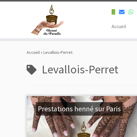
Accueil
Skip
to
Accueil
»
Levallois-Perret
content
Levallois-Perret
Prestations henné sur Paris