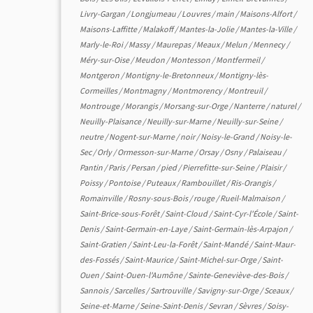
Livry-Gargan
/
Longjumeau
/
Louvres
/
main
/
Maisons-Alfort
/
Maisons-Laffitte
/
Malakoff
/
Mantes-la-Jolie
/
Mantes-la-Ville
/
Marly-le-Roi
/
Massy
/
Maurepas
/
Meaux
/
Melun
/
Mennecy
/
Méry-sur-Oise
/
Meudon
/
Montesson
/
Montfermeil
/
Montgeron
/
Montigny-le-Bretonneux
/
Montigny-lès-
Cormeilles
/
Montmagny
/
Montmorency
/
Montreuil
/
Montrouge
/
Morangis
/
Morsang-sur-Orge
/
Nanterre
/
naturel
/
Neuilly-Plaisance
/
Neuilly-sur-Marne
/
Neuilly-sur-Seine
/
neutre
/
Nogent-sur-Marne
/
noir
/
Noisy-le-Grand
/
Noisy-le-
Sec
/
Orly
/
Ormesson-sur-Marne
/
Orsay
/
Osny
/
Palaiseau
/
Pantin
/
Paris
/
Persan
/
pied
/
Pierrefitte-sur-Seine
/
Plaisir
/
Poissy
/
Pontoise
/
Puteaux
/
Rambouillet
/
Ris-Orangis
/
Romainville
/
Rosny-sous-Bois
/
rouge
/
Rueil-Malmaison
/
Saint-Brice-sous-Forêt
/
Saint-Cloud
/
Saint-Cyr-l'École
/
Saint-
Denis
/
Saint-Germain-en-Laye
/
Saint-Germain-lès-Arpajon
/
Saint-Gratien
/
Saint-Leu-la-Forêt
/
Saint-Mandé
/
Saint-Maur-
des-Fossés
/
Saint-Maurice
/
Saint-Michel-sur-Orge
/
Saint-
Ouen
/
Saint-Ouen-l'Aumône
/
Sainte-Geneviève-des-Bois
/
Sannois
/
Sarcelles
/
Sartrouville
/
Savigny-sur-Orge
/
Sceaux
/
Seine-et-Marne
/
Seine-Saint-Denis
/
Sevran
/
Sèvres
/
Soisy-