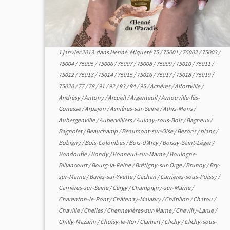
1 janvier 2013
dans
Henné
étiqueté
75
/
75001
/
75002
/
75003
/
75004
/
75005
/
75006
/
75007
/
75008
/
75009
/
75010
/
75011
/
75012
/
75013
/
75014
/
75015
/
75016
/
75017
/
75018
/
75019
/
75020
/
77
/
78
/
91
/
92
/
93
/
94
/
95
/
Achères
/
Alfortville
/
Andrésy
/
Antony
/
Arcueil
/
Argenteuil
/
Arnouville-lès-
Gonesse
/
Arpajon
/
Asnières-sur-Seine
/
Athis-Mons
/
Aubergenville
/
Aubervilliers
/
Aulnay-sous-Bois
/
Bagneux
/
Bagnolet
/
Beauchamp
/
Beaumont-sur-Oise
/
Bezons
/
blanc
/
Bobigny
/
Bois-Colombes
/
Bois-d'Arcy
/
Boissy-Saint-Léger
/
Bondoufle
/
Bondy
/
Bonneuil-sur-Marne
/
Boulogne-
Billancourt
/
Bourg-la-Reine
/
Brétigny-sur-Orge
/
Brunoy
/
Bry-
sur-Marne
/
Bures-sur-Yvette
/
Cachan
/
Carrières-sous-Poissy
/
Carrières-sur-Seine
/
Cergy
/
Champigny-sur-Marne
/
Charenton-le-Pont
/
Châtenay-Malabry
/
Châtillon
/
Chatou
/
Chaville
/
Chelles
/
Chennevières-sur-Marne
/
Chevilly-Larue
/
Chilly-Mazarin
/
Choisy-le-Roi
/
Clamart
/
Clichy
/
Clichy-sous-