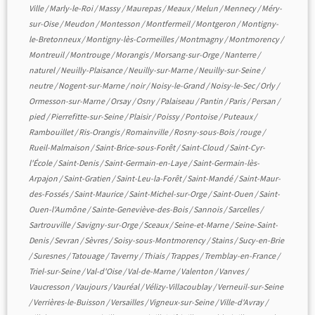
Ville
/
Marly-le-Roi
/
Massy
/
Maurepas
/
Meaux
/
Melun
/
Mennecy
/
Méry-
sur-Oise
/
Meudon
/
Montesson
/
Montfermeil
/
Montgeron
/
Montigny-
le-Bretonneux
/
Montigny-lès-Cormeilles
/
Montmagny
/
Montmorency
/
Montreuil
/
Montrouge
/
Morangis
/
Morsang-sur-Orge
/
Nanterre
/
naturel
/
Neuilly-Plaisance
/
Neuilly-sur-Marne
/
Neuilly-sur-Seine
/
neutre
/
Nogent-sur-Marne
/
noir
/
Noisy-le-Grand
/
Noisy-le-Sec
/
Orly
/
Ormesson-sur-Marne
/
Orsay
/
Osny
/
Palaiseau
/
Pantin
/
Paris
/
Persan
/
pied
/
Pierrefitte-sur-Seine
/
Plaisir
/
Poissy
/
Pontoise
/
Puteaux
/
Rambouillet
/
Ris-Orangis
/
Romainville
/
Rosny-sous-Bois
/
rouge
/
Rueil-Malmaison
/
Saint-Brice-sous-Forêt
/
Saint-Cloud
/
Saint-Cyr-
l'École
/
Saint-Denis
/
Saint-Germain-en-Laye
/
Saint-Germain-lès-
Arpajon
/
Saint-Gratien
/
Saint-Leu-la-Forêt
/
Saint-Mandé
/
Saint-Maur-
des-Fossés
/
Saint-Maurice
/
Saint-Michel-sur-Orge
/
Saint-Ouen
/
Saint-
Ouen-l'Aumône
/
Sainte-Geneviève-des-Bois
/
Sannois
/
Sarcelles
/
Sartrouville
/
Savigny-sur-Orge
/
Sceaux
/
Seine-et-Marne
/
Seine-Saint-
Denis
/
Sevran
/
Sèvres
/
Soisy-sous-Montmorency
/
Stains
/
Sucy-en-Brie
/
Suresnes
/
Tatouage
/
Taverny
/
Thiais
/
Trappes
/
Tremblay-en-France
/
Triel-sur-Seine
/
Val-d'Oise
/
Val-de-Marne
/
Valenton
/
Vanves
/
Vaucresson
/
Vaujours
/
Vauréal
/
Vélizy-Villacoublay
/
Verneuil-sur-Seine
/
Verrières-le-Buisson
/
Versailles
/
Vigneux-sur-Seine
/
Ville-d'Avray
/