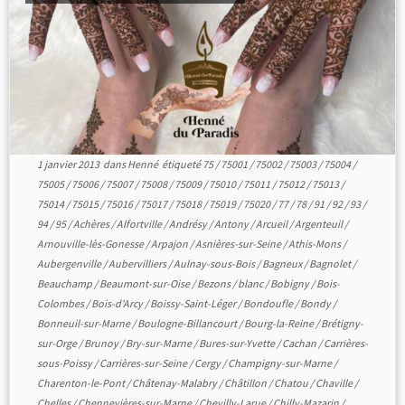
1 janvier 2013
dans
Henné
étiqueté
75
/
75001
/
75002
/
75003
/
75004
/
75005
/
75006
/
75007
/
75008
/
75009
/
75010
/
75011
/
75012
/
75013
/
75014
/
75015
/
75016
/
75017
/
75018
/
75019
/
75020
/
77
/
78
/
91
/
92
/
93
/
94
/
95
/
Achères
/
Alfortville
/
Andrésy
/
Antony
/
Arcueil
/
Argenteuil
/
Arnouville-lès-Gonesse
/
Arpajon
/
Asnières-sur-Seine
/
Athis-Mons
/
Aubergenville
/
Aubervilliers
/
Aulnay-sous-Bois
/
Bagneux
/
Bagnolet
/
Beauchamp
/
Beaumont-sur-Oise
/
Bezons
/
blanc
/
Bobigny
/
Bois-
Colombes
/
Bois-d'Arcy
/
Boissy-Saint-Léger
/
Bondoufle
/
Bondy
/
Bonneuil-sur-Marne
/
Boulogne-Billancourt
/
Bourg-la-Reine
/
Brétigny-
sur-Orge
/
Brunoy
/
Bry-sur-Marne
/
Bures-sur-Yvette
/
Cachan
/
Carrières-
sous-Poissy
/
Carrières-sur-Seine
/
Cergy
/
Champigny-sur-Marne
/
Charenton-le-Pont
/
Châtenay-Malabry
/
Châtillon
/
Chatou
/
Chaville
/
Chelles
/
Chennevières-sur-Marne
/
Chevilly-Larue
/
Chilly-Mazarin
/