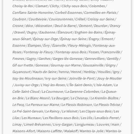
Choisy-le-Roi
/
Clamart
/
Clichy
/
Clichy-sous-Bois
/
Colombes
/
Conflans-Sainte-Honorine
/
Corbeil-Essonnes
/
Cormeilles-en-Parisis
/
Coubron
/
Courbevoie
/
Courcouronnes
/
Créteil
/
Croissy-sur-Seine
/
Crosne
/
déco
/
décoration
/
Deuil-la-Barre)
/
Domont
/
Dourdan
/
Drancy
/
Draveil
/
Dugny
/
Eaubonne
/
Élancourt
/
Enghien-les-Bains
/
Épinay-
sous-Sénart
/
Épinay-sur-Orge
/
Épinay-sur-Seine
/
Éragny
/
Ermont
/
Essonne
/
Étampes
/
Évry
/
Ézanville
/
Fleury-Mérogis
/
Fontenay-aux-
Roses
/
Fontenay-le-Fleury
/
Fontenay-sous-Bois
/
Fosses
/
Franconville
/
Fresnes
/
Gagny
/
Garches
/
Garges-lès-Gonesse
/
Gennevilliers
/
Gentilly
/
Gif-sur-Yvette
/
Gonesse
/
Gournay-sur-Marne
/
Goussainville
/
Grigny
/
Guyancourt
/
Hauts-de-Seine
/
henna
/
Henné
/
Herblay
/
Houilles
/
Igny
/
Issy-les-Moulineaux
/
Ivry-sur-Seine
/
Joinville-le-Pont
/
Jouy-le-Moutier
/
Juvisy-sur-Orge
/
L'Haÿ-les-Roses
/
L'Île-Saint-Denis
/
L'Isle-Adam
/
La
Celle-Saint-Cloud
/
La Courneuve
/
La Garenne-Colombes
/
La Queue-
en-Brie
/
Le Blanc-Mesnil
/
Le Bourget
/
Le Chesnay
/
Le Kremlin-Bicêtre
/
Le Pecq
/
Le Perreux-sur-Marne
/
Le Plessis-Robinson
/
Le Plessis-Trévise
/
Le Pré-Saint-Gervais
/
Le Raincy
/
Le Vésinet
/
Les Clayes-sous-Bois
/
Les
Lilas
/
Les Mureaux
/
Les Pavillons-sous-Bois
/
Les Ulis
/
Levallois-Perret
/
Limay
/
Limeil-Brévannes
/
Livry-Gargan
/
Longjumeau
/
Louvres
/
main
/
Maisons-Alfort
/
Maisons-Laffitte
/
Malakoff
/
Mantes-la-Jolie
/
Mantes-la-