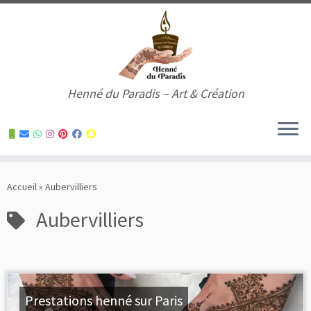
Henné du Paradis – Art & Création
Skip
to
Accueil
»
Aubervilliers
content
Aubervilliers
Prestations henné sur Paris