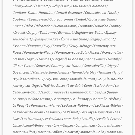
Choisy-le-Roi
/
Clamart
/
Clichy
/
Clichy-sous-Bois
/
Colombes
/
Conflans-Sainte-Honorine
/
Corbeil-Essonnes
/
Cormeilles-en-Parisis
/
Coubron
/
Courbevoie
/
Courcouronnes
/
Créteil
/
Croissy-sur-Seine
/
Crosne
/
déco
/
décoration
/
Deuil-la-Barre)
/
Domont
/
Dourdan
/
Drancy
/
Draveil
/
Dugny
/
Eaubonne
/
Élancourt
/
Enghien-les-Bains
/
Épinay-
sous-Sénart
/
Épinay-sur-Orge
/
Épinay-sur-Seine
/
Éragny
/
Ermont
/
Essonne
/
Étampes
/
Évry
/
Ézanville
/
Fleury-Mérogis
/
Fontenay-aux-
Roses
/
Fontenay-le-Fleury
/
Fontenay-sous-Bois
/
Fosses
/
Franconville
/
Fresnes
/
Gagny
/
Garches
/
Garges-lès-Gonesse
/
Gennevilliers
/
Gentilly
/
Gif-sur-Yvette
/
Gonesse
/
Gournay-sur-Marne
/
Goussainville
/
Grigny
/
Guyancourt
/
Hauts-de-Seine
/
henna
/
Henné
/
Herblay
/
Houilles
/
Igny
/
Issy-les-Moulineaux
/
Ivry-sur-Seine
/
Joinville-le-Pont
/
Jouy-le-Moutier
/
Juvisy-sur-Orge
/
L'Haÿ-les-Roses
/
L'Île-Saint-Denis
/
L'Isle-Adam
/
La
Celle-Saint-Cloud
/
La Courneuve
/
La Garenne-Colombes
/
La Queue-
en-Brie
/
Le Blanc-Mesnil
/
Le Bourget
/
Le Chesnay
/
Le Kremlin-Bicêtre
/
Le Pecq
/
Le Perreux-sur-Marne
/
Le Plessis-Robinson
/
Le Plessis-Trévise
/
Le Pré-Saint-Gervais
/
Le Raincy
/
Le Vésinet
/
Les Clayes-sous-Bois
/
Les
Lilas
/
Les Mureaux
/
Les Pavillons-sous-Bois
/
Les Ulis
/
Levallois-Perret
/
Limay
/
Limeil-Brévannes
/
Livry-Gargan
/
Longjumeau
/
Louvres
/
main
/
Maisons-Alfort
/
Maisons-Laffitte
/
Malakoff
/
Mantes-la-Jolie
/
Mantes-la-