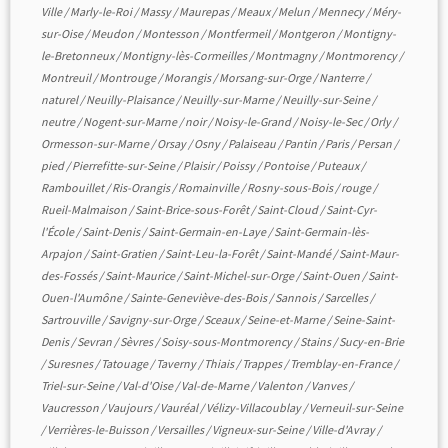
Ville
/
Marly-le-Roi
/
Massy
/
Maurepas
/
Meaux
/
Melun
/
Mennecy
/
Méry-
sur-Oise
/
Meudon
/
Montesson
/
Montfermeil
/
Montgeron
/
Montigny-
le-Bretonneux
/
Montigny-lès-Cormeilles
/
Montmagny
/
Montmorency
/
Montreuil
/
Montrouge
/
Morangis
/
Morsang-sur-Orge
/
Nanterre
/
naturel
/
Neuilly-Plaisance
/
Neuilly-sur-Marne
/
Neuilly-sur-Seine
/
neutre
/
Nogent-sur-Marne
/
noir
/
Noisy-le-Grand
/
Noisy-le-Sec
/
Orly
/
Ormesson-sur-Marne
/
Orsay
/
Osny
/
Palaiseau
/
Pantin
/
Paris
/
Persan
/
pied
/
Pierrefitte-sur-Seine
/
Plaisir
/
Poissy
/
Pontoise
/
Puteaux
/
Rambouillet
/
Ris-Orangis
/
Romainville
/
Rosny-sous-Bois
/
rouge
/
Rueil-Malmaison
/
Saint-Brice-sous-Forêt
/
Saint-Cloud
/
Saint-Cyr-
l'École
/
Saint-Denis
/
Saint-Germain-en-Laye
/
Saint-Germain-lès-
Arpajon
/
Saint-Gratien
/
Saint-Leu-la-Forêt
/
Saint-Mandé
/
Saint-Maur-
des-Fossés
/
Saint-Maurice
/
Saint-Michel-sur-Orge
/
Saint-Ouen
/
Saint-
Ouen-l'Aumône
/
Sainte-Geneviève-des-Bois
/
Sannois
/
Sarcelles
/
Sartrouville
/
Savigny-sur-Orge
/
Sceaux
/
Seine-et-Marne
/
Seine-Saint-
Denis
/
Sevran
/
Sèvres
/
Soisy-sous-Montmorency
/
Stains
/
Sucy-en-Brie
/
Suresnes
/
Tatouage
/
Taverny
/
Thiais
/
Trappes
/
Tremblay-en-France
/
Triel-sur-Seine
/
Val-d'Oise
/
Val-de-Marne
/
Valenton
/
Vanves
/
Vaucresson
/
Vaujours
/
Vauréal
/
Vélizy-Villacoublay
/
Verneuil-sur-Seine
/
Verrières-le-Buisson
/
Versailles
/
Vigneux-sur-Seine
/
Ville-d'Avray
/