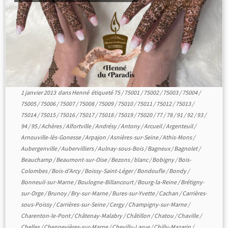
1 janvier 2013
dans
Henné
étiqueté
75
/
75001
/
75002
/
75003
/
75004
/
75005
/
75006
/
75007
/
75008
/
75009
/
75010
/
75011
/
75012
/
75013
/
75014
/
75015
/
75016
/
75017
/
75018
/
75019
/
75020
/
77
/
78
/
91
/
92
/
93
/
94
/
95
/
Achères
/
Alfortville
/
Andrésy
/
Antony
/
Arcueil
/
Argenteuil
/
Arnouville-lès-Gonesse
/
Arpajon
/
Asnières-sur-Seine
/
Athis-Mons
/
Aubergenville
/
Aubervilliers
/
Aulnay-sous-Bois
/
Bagneux
/
Bagnolet
/
Beauchamp
/
Beaumont-sur-Oise
/
Bezons
/
blanc
/
Bobigny
/
Bois-
Colombes
/
Bois-d'Arcy
/
Boissy-Saint-Léger
/
Bondoufle
/
Bondy
/
Bonneuil-sur-Marne
/
Boulogne-Billancourt
/
Bourg-la-Reine
/
Brétigny-
sur-Orge
/
Brunoy
/
Bry-sur-Marne
/
Bures-sur-Yvette
/
Cachan
/
Carrières-
sous-Poissy
/
Carrières-sur-Seine
/
Cergy
/
Champigny-sur-Marne
/
Charenton-le-Pont
/
Châtenay-Malabry
/
Châtillon
/
Chatou
/
Chaville
/
Chelles
/
Chennevières-sur-Marne
/
Chevilly-Larue
/
Chilly-Mazarin
/