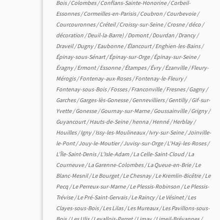
Bois
/
Colombes
/
Conflans-Sainte-Honorine
/
Corbeil-
Essonnes
/
Cormeilles-en-Parisis
/
Coubron
/
Courbevoie
/
Courcouronnes
/
Créteil
/
Croissy-sur-Seine
/
Crosne
/
déco
/
décoration
/
Deuil-la-Barre)
/
Domont
/
Dourdan
/
Drancy
/
Draveil
/
Dugny
/
Eaubonne
/
Élancourt
/
Enghien-les-Bains
/
Épinay-sous-Sénart
/
Épinay-sur-Orge
/
Épinay-sur-Seine
/
Éragny
/
Ermont
/
Essonne
/
Étampes
/
Évry
/
Ézanville
/
Fleury-
Mérogis
/
Fontenay-aux-Roses
/
Fontenay-le-Fleury
/
Fontenay-sous-Bois
/
Fosses
/
Franconville
/
Fresnes
/
Gagny
/
Garches
/
Garges-lès-Gonesse
/
Gennevilliers
/
Gentilly
/
Gif-sur-
Yvette
/
Gonesse
/
Gournay-sur-Marne
/
Goussainville
/
Grigny
/
Guyancourt
/
Hauts-de-Seine
/
henna
/
Henné
/
Herblay
/
Houilles
/
Igny
/
Issy-les-Moulineaux
/
Ivry-sur-Seine
/
Joinville-
le-Pont
/
Jouy-le-Moutier
/
Juvisy-sur-Orge
/
L'Haÿ-les-Roses
/
L'Île-Saint-Denis
/
L'Isle-Adam
/
La Celle-Saint-Cloud
/
La
Courneuve
/
La Garenne-Colombes
/
La Queue-en-Brie
/
Le
Blanc-Mesnil
/
Le Bourget
/
Le Chesnay
/
Le Kremlin-Bicêtre
/
Le
Pecq
/
Le Perreux-sur-Marne
/
Le Plessis-Robinson
/
Le Plessis-
Trévise
/
Le Pré-Saint-Gervais
/
Le Raincy
/
Le Vésinet
/
Les
Clayes-sous-Bois
/
Les Lilas
/
Les Mureaux
/
Les Pavillons-sous-
Bois
/
Les Ulis
/
Levallois-Perret
/
Limay
/
Limeil-Brévannes
/