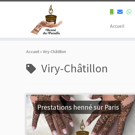
Accueil
Skip
to
Accueil
»
Viry-Châtillon
content
Viry-Châtillon
Prestations henné sur Paris