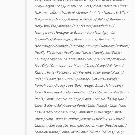
Livry-Gargan
/
Longjumeau
/
Louvres
/
main
/
Maisons-Alfort
/
Maisons-Laffitte
/
Malakoff
/
Mantes-la-Jolie
/
Mantes-la-Ville
/
Marly-le-Roi
/
Massy
/
Maurepas
/
Meaux
/
Melun
/
Mennecy
/
Méry-sur-Oise
/
Meudon
/
Montesson
/
Montfermeil
/
Montgeron
/
Montigny-le-Bretonneux
/
Montigny-lès-
Cormeilles
/
Montmagny
/
Montmorency
/
Montreuil
/
Montrouge
/
Morangis
/
Morsang-sur-Orge
/
Nanterre
/
naturel
/
Neuilly-Plaisance
/
Neuilly-sur-Marne
/
Neuilly-sur-Seine
/
neutre
/
Nogent-sur-Marne
/
noir
/
Noisy-le-Grand
/
Noisy-le-
Sec
/
Orly
/
Ormesson-sur-Marne
/
Orsay
/
Osny
/
Palaiseau
/
Pantin
/
Paris
/
Persan
/
pied
/
Pierrefitte-sur-Seine
/
Plaisir
/
Poissy
/
Pontoise
/
Puteaux
/
Rambouillet
/
Ris-Orangis
/
Romainville
/
Rosny-sous-Bois
/
rouge
/
Rueil-Malmaison
/
Saint-Brice-sous-Forêt
/
Saint-Cloud
/
Saint-Cyr-l'École
/
Saint-
Denis
/
Saint-Germain-en-Laye
/
Saint-Germain-lès-Arpajon
/
Saint-Gratien
/
Saint-Leu-la-Forêt
/
Saint-Mandé
/
Saint-Maur-
des-Fossés
/
Saint-Maurice
/
Saint-Michel-sur-Orge
/
Saint-
Ouen
/
Saint-Ouen-l'Aumône
/
Sainte-Geneviève-des-Bois
/
Sannois
/
Sarcelles
/
Sartrouville
/
Savigny-sur-Orge
/
Sceaux
/
Seine-et-Marne
/
Seine-Saint-Denis
/
Sevran
/
Sèvres
/
Soisy-