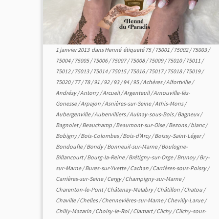
1 janvier 2013
dans
Henné
étiqueté
75
/
75001
/
75002
/
75003
/
75004
/
75005
/
75006
/
75007
/
75008
/
75009
/
75010
/
75011
/
75012
/
75013
/
75014
/
75015
/
75016
/
75017
/
75018
/
75019
/
75020
/
77
/
78
/
91
/
92
/
93
/
94
/
95
/
Achères
/
Alfortville
/
Andrésy
/
Antony
/
Arcueil
/
Argenteuil
/
Arnouville-lès-
Gonesse
/
Arpajon
/
Asnières-sur-Seine
/
Athis-Mons
/
Aubergenville
/
Aubervilliers
/
Aulnay-sous-Bois
/
Bagneux
/
Bagnolet
/
Beauchamp
/
Beaumont-sur-Oise
/
Bezons
/
blanc
/
Bobigny
/
Bois-Colombes
/
Bois-d'Arcy
/
Boissy-Saint-Léger
/
Bondoufle
/
Bondy
/
Bonneuil-sur-Marne
/
Boulogne-
Billancourt
/
Bourg-la-Reine
/
Brétigny-sur-Orge
/
Brunoy
/
Bry-
sur-Marne
/
Bures-sur-Yvette
/
Cachan
/
Carrières-sous-Poissy
/
Carrières-sur-Seine
/
Cergy
/
Champigny-sur-Marne
/
Charenton-le-Pont
/
Châtenay-Malabry
/
Châtillon
/
Chatou
/
Chaville
/
Chelles
/
Chennevières-sur-Marne
/
Chevilly-Larue
/
Chilly-Mazarin
/
Choisy-le-Roi
/
Clamart
/
Clichy
/
Clichy-sous-