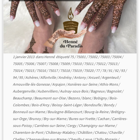
1 janvier 2013
dans
Henné
étiqueté
75
/
75001
/
75002
/
75003
/
75004
/
75005
/
75006
/
75007
/
75008
/
75009
/
75010
/
75011
/
75012
/
75013
/
75014
/
75015
/
75016
/
75017
/
75018
/
75019
/
75020
/
77
/
78
/
91
/
92
/
93
/
94
/
95
/
Achères
/
Alfortville
/
Andrésy
/
Antony
/
Arcueil
/
Argenteuil
/
Arnouville-lès-Gonesse
/
Arpajon
/
Asnières-sur-Seine
/
Athis-Mons
/
Aubergenville
/
Aubervilliers
/
Aulnay-sous-Bois
/
Bagneux
/
Bagnolet
/
Beauchamp
/
Beaumont-sur-Oise
/
Bezons
/
blanc
/
Bobigny
/
Bois-
Colombes
/
Bois-d'Arcy
/
Boissy-Saint-Léger
/
Bondoufle
/
Bondy
/
Bonneuil-sur-Marne
/
Boulogne-Billancourt
/
Bourg-la-Reine
/
Brétigny-
sur-Orge
/
Brunoy
/
Bry-sur-Marne
/
Bures-sur-Yvette
/
Cachan
/
Carrières-
sous-Poissy
/
Carrières-sur-Seine
/
Cergy
/
Champigny-sur-Marne
/
Charenton-le-Pont
/
Châtenay-Malabry
/
Châtillon
/
Chatou
/
Chaville
/
Chelles
/
Chennevières-sur-Marne
/
Chevilly-Larue
/
Chilly-Mazarin
/