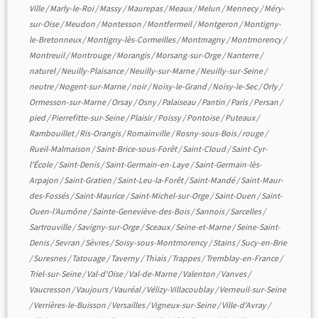
Ville
/
Marly-le-Roi
/
Massy
/
Maurepas
/
Meaux
/
Melun
/
Mennecy
/
Méry-
sur-Oise
/
Meudon
/
Montesson
/
Montfermeil
/
Montgeron
/
Montigny-
le-Bretonneux
/
Montigny-lès-Cormeilles
/
Montmagny
/
Montmorency
/
Montreuil
/
Montrouge
/
Morangis
/
Morsang-sur-Orge
/
Nanterre
/
naturel
/
Neuilly-Plaisance
/
Neuilly-sur-Marne
/
Neuilly-sur-Seine
/
neutre
/
Nogent-sur-Marne
/
noir
/
Noisy-le-Grand
/
Noisy-le-Sec
/
Orly
/
Ormesson-sur-Marne
/
Orsay
/
Osny
/
Palaiseau
/
Pantin
/
Paris
/
Persan
/
pied
/
Pierrefitte-sur-Seine
/
Plaisir
/
Poissy
/
Pontoise
/
Puteaux
/
Rambouillet
/
Ris-Orangis
/
Romainville
/
Rosny-sous-Bois
/
rouge
/
Rueil-Malmaison
/
Saint-Brice-sous-Forêt
/
Saint-Cloud
/
Saint-Cyr-
l'École
/
Saint-Denis
/
Saint-Germain-en-Laye
/
Saint-Germain-lès-
Arpajon
/
Saint-Gratien
/
Saint-Leu-la-Forêt
/
Saint-Mandé
/
Saint-Maur-
des-Fossés
/
Saint-Maurice
/
Saint-Michel-sur-Orge
/
Saint-Ouen
/
Saint-
Ouen-l'Aumône
/
Sainte-Geneviève-des-Bois
/
Sannois
/
Sarcelles
/
Sartrouville
/
Savigny-sur-Orge
/
Sceaux
/
Seine-et-Marne
/
Seine-Saint-
Denis
/
Sevran
/
Sèvres
/
Soisy-sous-Montmorency
/
Stains
/
Sucy-en-Brie
/
Suresnes
/
Tatouage
/
Taverny
/
Thiais
/
Trappes
/
Tremblay-en-France
/
Triel-sur-Seine
/
Val-d'Oise
/
Val-de-Marne
/
Valenton
/
Vanves
/
Vaucresson
/
Vaujours
/
Vauréal
/
Vélizy-Villacoublay
/
Verneuil-sur-Seine
/
Verrières-le-Buisson
/
Versailles
/
Vigneux-sur-Seine
/
Ville-d'Avray
/