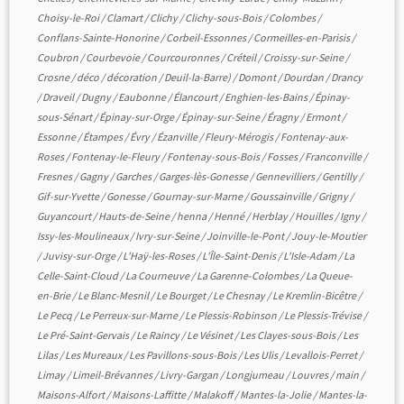
Choisy-le-Roi
/
Clamart
/
Clichy
/
Clichy-sous-Bois
/
Colombes
/
Conflans-Sainte-Honorine
/
Corbeil-Essonnes
/
Cormeilles-en-Parisis
/
Coubron
/
Courbevoie
/
Courcouronnes
/
Créteil
/
Croissy-sur-Seine
/
Crosne
/
déco
/
décoration
/
Deuil-la-Barre)
/
Domont
/
Dourdan
/
Drancy
/
Draveil
/
Dugny
/
Eaubonne
/
Élancourt
/
Enghien-les-Bains
/
Épinay-
sous-Sénart
/
Épinay-sur-Orge
/
Épinay-sur-Seine
/
Éragny
/
Ermont
/
Essonne
/
Étampes
/
Évry
/
Ézanville
/
Fleury-Mérogis
/
Fontenay-aux-
Roses
/
Fontenay-le-Fleury
/
Fontenay-sous-Bois
/
Fosses
/
Franconville
/
Fresnes
/
Gagny
/
Garches
/
Garges-lès-Gonesse
/
Gennevilliers
/
Gentilly
/
Gif-sur-Yvette
/
Gonesse
/
Gournay-sur-Marne
/
Goussainville
/
Grigny
/
Guyancourt
/
Hauts-de-Seine
/
henna
/
Henné
/
Herblay
/
Houilles
/
Igny
/
Issy-les-Moulineaux
/
Ivry-sur-Seine
/
Joinville-le-Pont
/
Jouy-le-Moutier
/
Juvisy-sur-Orge
/
L'Haÿ-les-Roses
/
L'Île-Saint-Denis
/
L'Isle-Adam
/
La
Celle-Saint-Cloud
/
La Courneuve
/
La Garenne-Colombes
/
La Queue-
en-Brie
/
Le Blanc-Mesnil
/
Le Bourget
/
Le Chesnay
/
Le Kremlin-Bicêtre
/
Le Pecq
/
Le Perreux-sur-Marne
/
Le Plessis-Robinson
/
Le Plessis-Trévise
/
Le Pré-Saint-Gervais
/
Le Raincy
/
Le Vésinet
/
Les Clayes-sous-Bois
/
Les
Lilas
/
Les Mureaux
/
Les Pavillons-sous-Bois
/
Les Ulis
/
Levallois-Perret
/
Limay
/
Limeil-Brévannes
/
Livry-Gargan
/
Longjumeau
/
Louvres
/
main
/
Maisons-Alfort
/
Maisons-Laffitte
/
Malakoff
/
Mantes-la-Jolie
/
Mantes-la-